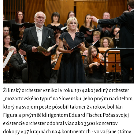
Žilinský orchester vznikol v roku 1974 ako jediný orchester
„mozartovského typu“ na Slovensku. Jeho prvým riaditeľom,
ktorý na svojom poste pôsobil takmer 25 rokov, bol Ján
Figura a prvým šéfdirigentom Eduard Fischer. Počas svojej
existencie orchester odohral viac ako 3300 koncertov
dokopy v 37 krajinách na 4 kontinentoch - vo väčšine štátov