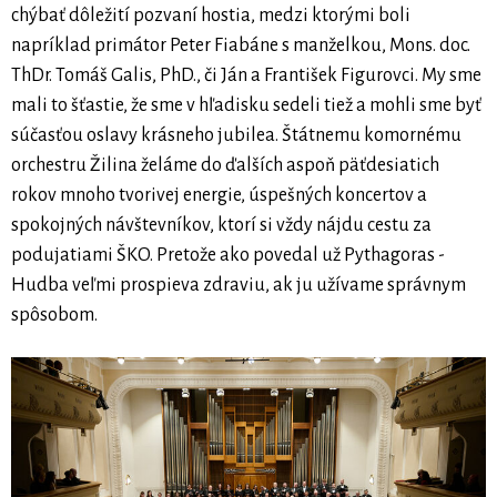
chýbať dôležití pozvaní hostia, medzi ktorými boli
napríklad primátor Peter Fiabáne s manželkou, Mons. doc.
ThDr. Tomáš Galis, PhD., či Ján a František Figurovci. My sme
mali to šťastie, že sme v hľadisku sedeli tiež a mohli sme byť
súčasťou oslavy krásneho jubilea. Štátnemu komornému
orchestru Žilina želáme do ďalších aspoň päťdesiatich
rokov mnoho tvorivej energie, úspešných koncertov a
spokojných návštevníkov, ktorí si vždy nájdu cestu za
podujatiami ŠKO. Pretože ako povedal už Pythagoras -
Hudba veľmi prospieva zdraviu, ak ju užívame správnym
spôsobom.