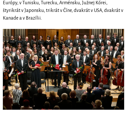
Európy, v Tunisku, Turecku, Arménsku, Južnej Kórei,
štyrikrát v Japonsku, trikrát v Číne, dvakrát v USA, dvakrát v
Kanade a v Brazílii.