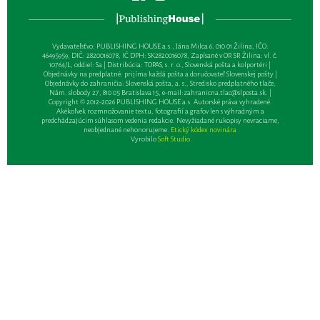
Vydavateľsťvo: PUBLISHING HOUSE a.s., Jána Milca 6, 010 01 Žilina, IČO:
46495959, DIČ: 2820016078, IČ DPH: SK2820016078, Zapísané v OR SR Žilina: vl. č.
10764/L, oddiel: Sa | Distribúcia: TOPAS, s. r. o., Slovenská pošta a kolportéri |
Objednávky na predplatné: prijíma každá pošta a doručovateľ Slovenskej pošty |
Objednávky do zahraničia: Slovenská pošta, a. s., Stredisko predplatného tlače,
Nám. slobody 27, 810 05 Bratislava 15, e-mail:
zahranicna.tlac@slposta.sk
. |
Copyright © 2012-2026 PUBLISHING HOUSE a.s. Autorské práva vyhradené.
Akékoľvek rozmnožovanie textu, fotografií a grafov len s výhradným a
predchádzajúcim súhlasom vedenia redakcie. Nevyžiadané rukopisy nevraciame,
neobjednané nehonorujeme.
Etický kódex novinára
Vyrobilo
Soft Studio