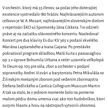
V orchestri, ktorý má 35 členov, sa počas jeho doterajšej
existencie vystriedalo 180 hráčov. Najhrávanejším autorom
celkovo je W. A. Mozart, najhrávanejším slovenským dielom
v repertoári ŠKO sú Spomienky Jána Cikkera. Tie odzneli
práve aj na začiatku slávnostného koncertu. Nasledoval
Koncert pre dva klavíry Es dur KV 365 v podaní skvelého
Mariána Lapšanského a Ivana Gajana. Po prestávke
pokračoval program skladbou Malá Suita s passacagliou
op. 3 v úprave Bohumila Urbana a večer uzavrela veľkolepá
Te Deum op. 103 pre sóla, zbor a orchester v podaní
sopranistky Andrei Vizvári a barytonistu Petra Mikuláša so
Žilinským miešaným zborom pod vedením zbormajstra
Štefana Sedlického a Cantica Collegium Musicum Martin.
A tak sa stalo, že v jednom momente bolo na pomerne
malom pódiu domu umenia viac ako 100 hudobníkov, ktorí
svojimi hlasmi a hrou na nástrojoch vytvorili ohromnú