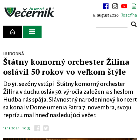
6. august 2026 |
Jozefína
HUDOBNÁ
Štátny komorný orchester Žilina
oslávil 50 rokov vo veľkom štýle
Do 51. sezóny vstúpil Štátny komorný orchester
Žilina v duchu osláv 50. výročia založenia s heslom
Hudba nás spája. Slávnostný narodeninový koncert
sa konal v Dome umenia Fatra 7. novembra, svoju
reprízu mal hneď nasledujúci večer.
11.11.2024 | 10:33