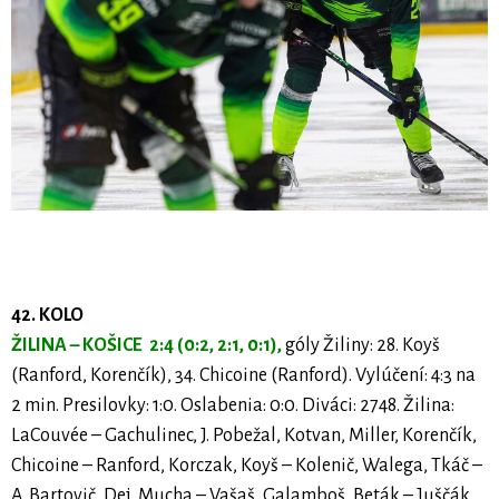
42. KOLO
ŽILINA – KOŠICE 2:4 (0:2, 2:1, 0:1),
góly Žiliny: 28. Koyš
(Ranford, Korenčík), 34. Chicoine (Ranford). Vylúčení: 4:3 na
2 min. Presilovky: 1:0. Oslabenia: 0:0. Diváci: 2748. Žilina:
LaCouvée – Gachulinec, J. Pobežal, Kotvan, Miller, Korenčík,
Chicoine – Ranford, Korczak, Koyš – Kolenič, Walega, Tkáč –
A. Bartovič, Dej, Mucha – Vašaš, Galamboš, Beták – Juščák.