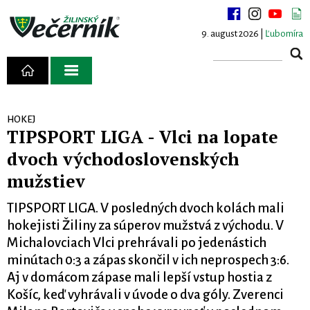
9. august 2026 |
Ľubomíra
HOKEJ
TIPSPORT LIGA - Vlci na lopate
dvoch východoslovenských
mužstiev
TIPSPORT LIGA. V posledných dvoch kolách mali
hokejisti Žiliny za súperov mužstvá z východu. V
Michalovciach Vlci prehrávali po jedenástich
minútach 0:3 a zápas skončil v ich neprospech 3:6.
Aj v domácom zápase mali lepší vstup hostia z
Košíc, keď vyhrávali v úvode o dva góly. Zverenci