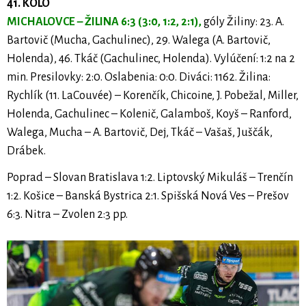
41. KOLO
MICHALOVCE – ŽILINA 6:3 (3:0, 1:2, 2:1),
góly Žiliny: 23. A.
Bartovič (Mucha, Gachulinec), 29. Walega (A. Bartovič,
Holenda), 46. Tkáč (Gachulinec, Holenda). Vylúčení: 1:2 na 2
min. Presilovky: 2:0. Oslabenia: 0:0. Diváci: 1162. Žilina:
Rychlík (11. LaCouvée) – Korenčík, Chicoine, J. Pobežal, Miller,
Holenda, Gachulinec – Kolenič, Galamboš, Koyš – Ranford,
Walega, Mucha – A. Bartovič, Dej, Tkáč – Vašaš, Juščák,
Drábek.
Poprad – Slovan Bratislava 1:2. Liptovský Mikuláš – Trenčín
1:2. Košice – Banská Bystrica 2:1. Spišská Nová Ves – Prešov
6:3. Nitra – Zvolen 2:3 pp.