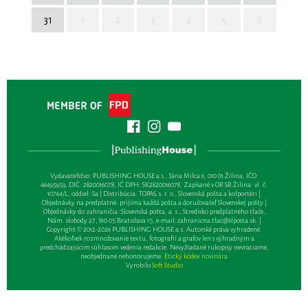
31
1
2
3
4
5
6
Vydavateľsťvo: PUBLISHING HOUSE a.s., Jána Milca 6, 010 01 Žilina, IČO:
46495959, DIČ: 2820016078, IČ DPH: SK2820016078, Zapísané v OR SR Žilina: vl. č.
10764/L, oddiel: Sa | Distribúcia: TOPAS, s. r. o., Slovenská pošta a kolportéri |
Objednávky na predplatné: prijíma každá pošta a doručovateľ Slovenskej pošty |
Objednávky do zahraničia: Slovenská pošta, a. s., Stredisko predplatného tlače,
Nám. slobody 27, 810 05 Bratislava 15, e-mail:
zahranicna.tlac@slposta.sk
. |
Copyright © 2012-2026 PUBLISHING HOUSE a.s. Autorské práva vyhradené.
Akékoľvek rozmnožovanie textu, fotografií a grafov len s výhradným a
predchádzajúcim súhlasom vedenia redakcie. Nevyžiadané rukopisy nevraciame,
neobjednané nehonorujeme.
Etický kódex novinára
Vyrobilo
Soft Studio