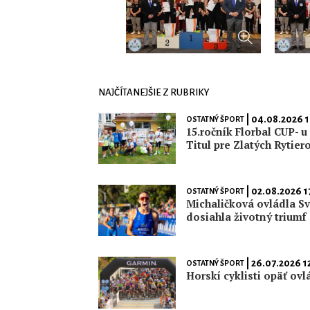
NAJČÍTANEJŠIE Z RUBRIKY
| 04.08.2026 
OSTATNÝ ŠPORT
15.ročník Florbal CUP- 
Titul pre Zlatých Rytier
| 02.08.2026 1
OSTATNÝ ŠPORT
Michaličková ovládla Sv
dosiahla životný triumf
| 26.07.2026 1
OSTATNÝ ŠPORT
Horskí cyklisti opäť ovl