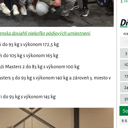
Pr
venska dosiahli niekoľko pódiových umiestnení:
PO
2
i do 93 kg s výkonom 172,5 kg
3
ži do 105 kg s výkonom 165 kg
1
uži Masters 2 do 83 kg s výkonom 100 kg
1
sters 3 do 93 kg s výkonom 140 kg a zároveň 3. miesto v
2
ri do 93 kg s výkonom 145 kg
31
S
8.8