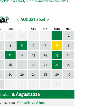
ojekt Ľudia a hrady bude pokračovať aj v roku 2027
|
<
AUGUST 2026
>
N
UTO
STR
ŠTV
PIA
SOB
NED
7
28
29
30
31
1
2
4
5
6
7
8
9
0
11
12
13
14
15
16
7
18
19
20
21
22
23
4
25
26
27
28
29
30
1
2
3
4
5
6
obota
8. August 2026
.2026 11:00
|
Opekačka vo Vrátnej