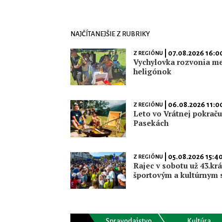
NAJČÍTANEJŠIE Z RUBRIKY
| 07.08.2026 16:0
Z REGIÓNU
Vychylovka rozvonia m
heligónok
| 06.08.2026 11:0
Z REGIÓNU
Leto vo Vrátnej pokrač
Pasekách
| 05.08.2026 15:4
Z REGIÓNU
Rajec v sobotu už 43.krá
športovým a kultúrnym 
Spravodajstvo
Kultúra