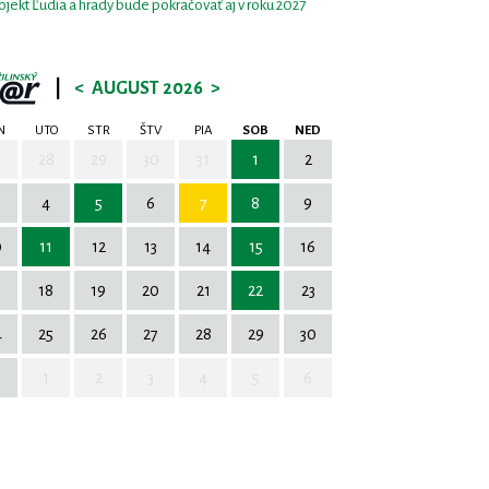
ojekt Ľudia a hrady bude pokračovať aj v roku 2027
|
<
AUGUST 2026
>
N
UTO
STR
ŠTV
PIA
SOB
NED
7
28
29
30
31
1
2
4
5
6
7
8
9
0
11
12
13
14
15
16
7
18
19
20
21
22
23
4
25
26
27
28
29
30
1
2
3
4
5
6