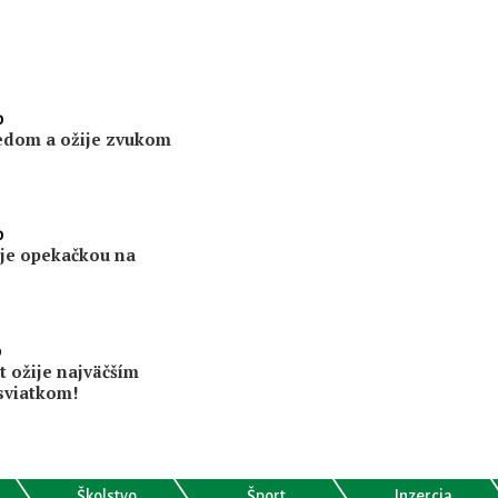
0
edom a ožije zvukom
0
uje opekačkou na
0
t ožije najväčším
sviatkom!
Školstvo
Šport
Inzercia