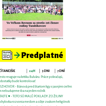
ČÍTANEJŠIE
24H
3 DNI
7 DNÍ
sto reaguje na kritiku Bulváru: Práce pokračujú,
dostatky bude kontrolovať
ZHOVOR - Bánová pred štartom ligy s jasnými cieľmi:
m nebudujeme iba na jeden ročník
TAJTE ♥ - TOTO SÚ MALÉ POKLADY ZO ŽILINY
chylovka rozvonia medom a ožije zvukom heligónok