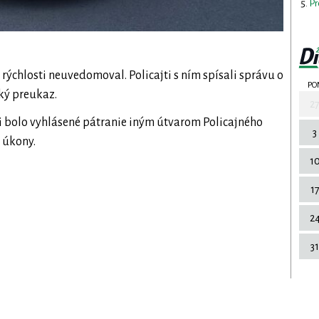
Pr
e rýchlosti neuvedomoval. Policajti s ním spísali správu o
PO
ký preukaz.
2
vi bolo vyhlásené pátranie iným útvarom Policajného
3
 úkony.
1
1
2
31