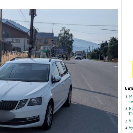
NAJ
Me
ne
RO
Tí
VI
Vy