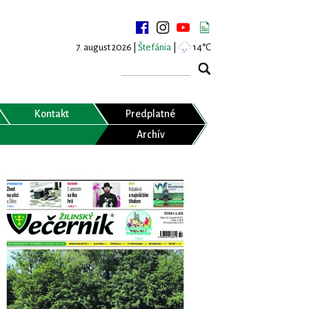
7. august 2026 |
Štefánia
|
14°C
Kontakt
Predplatné
Archív