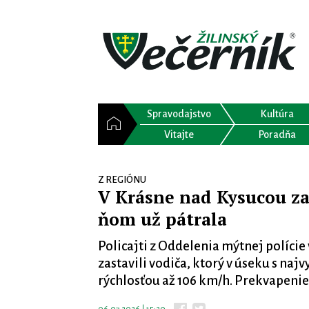
Spravodajstvo
Kultúra
Vitajte
Poradňa
Z REGIÓNU
V Krásne nad Kysucou zast
ňom už pátrala
Policajti z Oddelenia mýtnej polície
zastavili vodiča, ktorý v úseku s na
rýchlosťou až 106 km/h. Prekvapenie 