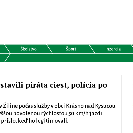
Školstvo
Šport
Inzercia
avili piráta ciest, polícia po
 v Žiline počas služby v obci Krásno nad Kysucou
jvyššou povolenou rýchlosťou 50 km/h jazdil
prišlo, keď ho legitimovali.