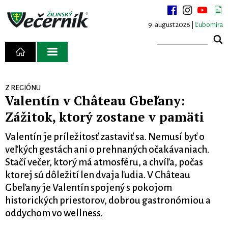
9. august 2026 |
Ľubomíra
Z REGIÓNU
Valentín v Château Gbeľany:
Zážitok, ktorý zostane v pamäti
Valentín je príležitosť zastaviť sa. Nemusí byť o
veľkých gestách ani o prehnaných očakávaniach.
Stačí večer, ktorý má atmosféru, a chvíľa, počas
ktorej sú dôležití len dvaja ľudia. V Château
Gbeľany je Valentín spojený s pokojom
historických priestorov, dobrou gastronómiou a
oddychom vo wellness.