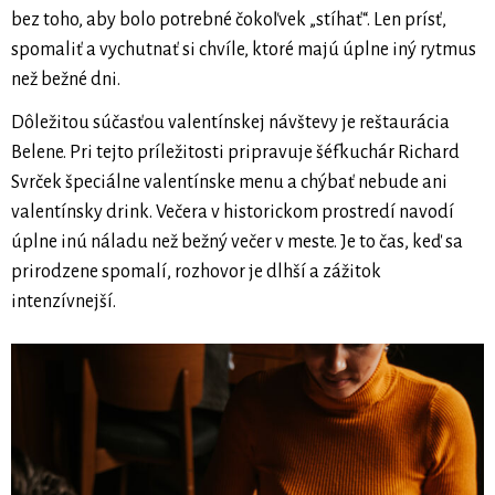
bez toho, aby bolo potrebné čokoľvek „stíhať“. Len prísť,
spomaliť a vychutnať si chvíle, ktoré majú úplne iný rytmus
než bežné dni.
Dôležitou súčasťou valentínskej návštevy je reštaurácia
Belene. Pri tejto príležitosti pripravuje šéfkuchár Richard
Svrček špeciálne valentínske menu a chýbať nebude ani
valentínsky drink. Večera v historickom prostredí navodí
úplne inú náladu než bežný večer v meste. Je to čas, keď sa
prirodzene spomalí, rozhovor je dlhší a zážitok
intenzívnejší.