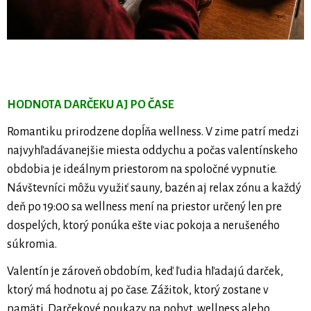
HODNOTA DARČEKU AJ PO ČASE
Romantiku prirodzene dopĺňa wellness. V zime patrí medzi
najvyhľadávanejšie miesta oddychu a počas valentínskeho
obdobia je ideálnym priestorom na spoločné vypnutie.
Návštevníci môžu využiť sauny, bazén aj relax zónu a každý
deň po 19:00 sa wellness mení na priestor určený len pre
dospelých, ktorý ponúka ešte viac pokoja a nerušeného
súkromia.
Valentín je zároveň obdobím, keď ľudia hľadajú darček,
ktorý má hodnotu aj po čase. Zážitok, ktorý zostane v
pamäti. Darčekové poukazy na pobyt, wellness alebo