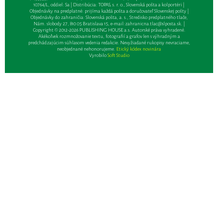
10764/L, oddiel: Sa | Distribúcia: TOPAS, s. r. o., Slovenská pošta a kolportéri |
Objednávky na predplatné: prijíma každá pošta a doručovateľ Slovenskej pošty |
Objednávky do zahraničia: Slovenská pošta, a. s., Stredisko predplatného tlače,
Nám. slobody 27, 810 05 Bratislava 15, e-mail:
zahranicna.tlac@slposta.sk
. |
Copyright © 2012-2026 PUBLISHING HOUSE a.s. Autorské práva vyhradené.
Akékoľvek rozmnožovanie textu, fotografií a grafov len s výhradným a
predchádzajúcim súhlasom vedenia redakcie. Nevyžiadané rukopisy nevraciame,
neobjednané nehonorujeme.
Etický kódex novinára
Vyrobilo
Soft Studio