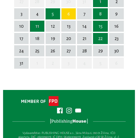
27
28
29
30
31
1
2
3
4
5
6
7
8
9
10
11
12
13
14
15
16
17
18
19
20
21
22
23
24
25
26
27
28
29
30
31
1
2
3
4
5
6
Vydavateľsťvo: PUBLISHING HOUSE a.s., Jána Milca 6, 010 01 Žilina, IČO:
46495959, DIČ: 2820016078, IČ DPH: SK2820016078, Zapísané v OR SR Žilina: vl. č.