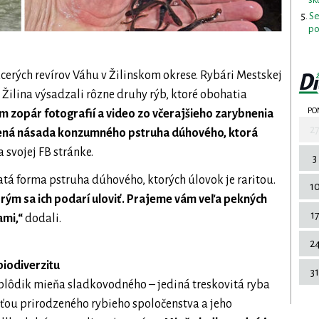
Se
po
cerých revírov Váhu v Žilinskom okrese. Rybári Mestskej
Žilina výsadzali rôzne druhy rýb, ktoré obohatia
PO
 zopár fotografií a video zo včerajšieho zarybnenia
2
dená násada konzumného pstruha dúhového, ktorá
 svojej FB stránke.
3
zlatá forma pstruha dúhového, ktorých úlovok je raritou.
1
orým sa ich podarí uloviť. Prajeme vám veľa pekných
1
ami,“
dodali.
2
iodiverzitu
31
aj plôdik mieňa sladkovodného – jediná treskovitá ryba
ťou prirodzeného rybieho spoločenstva a jeho