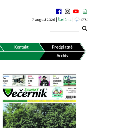
7. august 2026 |
Štefánia
|
17°C
Kontakt
Predplatné
Archív