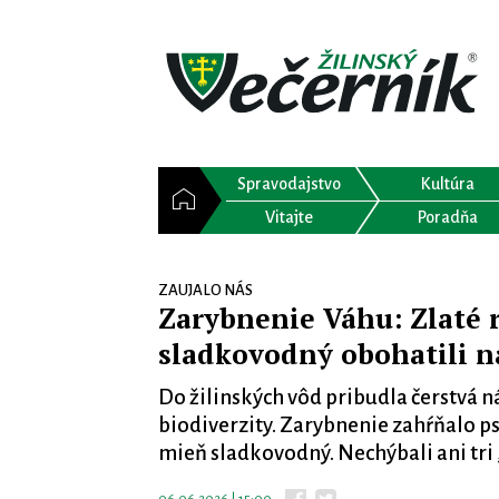
Spravodajstvo
Kultúra
Vitajte
Poradňa
ZAUJALO NÁS
Zarybnenie Váhu: Zlaté 
sladkovodný obohatili n
Do žilinských vôd pribudla čerstvá n
biodiverzity. Zarybnenie zahŕňalo 
mieň sladkovodný. Nechýbali ani tri „