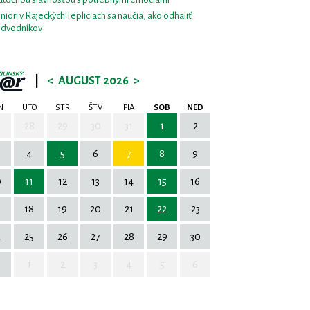
niori v Rajeckých Tepliciach sa naučia, ako odhaliť
dvodníkov
|
<
AUGUST 2026
>
N
UTO
STR
ŠTV
PIA
SOB
NED
7
28
29
30
31
1
2
4
5
6
7
8
9
0
11
12
13
14
15
16
7
18
19
20
21
22
23
4
25
26
27
28
29
30
1
2
3
4
5
6