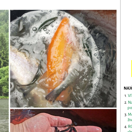
NAJ
VI
Na
po
Me
ži
RO
sk