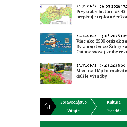
| 06.08.2026 17:
ZAUJALO NÁS
Prvýkrát v histórii až 4
prepisuje teplotné reko
| 05.08.2026 10:
ZAUJALO NÁS
Viac ako 2500 otázok za
Kvízmajster zo Žiliny s
Guinnessovej knihy rek
| 05.08.2026 09
ZAUJALO NÁS
Most na Hájiku rozkvito
ďalšie výsadby
Spravodajstvo
Kultúra
Vitajte
Poradňa