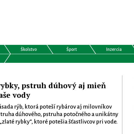
Školstvo
Šport
Inzercia
rybky, pstruh dúhový aj mieň
aše vody
ásada rýb, ktorá poteší rybárov aj milovníkov
pstruha dúhového, pstruha potočného a unikátny
zlaté rybky“, ktoré potešia šťastlivcov pri vode.