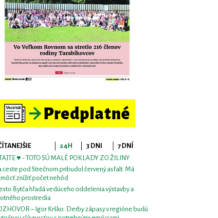
ČÍTANEJŠIE
24H
3 DNI
7 DNÍ
TAJTE ♥ - TOTO SÚ MALÉ POKLADY ZO ŽILINY
 ceste pod Strečnom pribudol červený asfalt. Má
môcť znížiť počet nehôd
sto Bytča hľadá vedúceho oddelenia výstavby a
votného prostredia
ZHOVOR – Igor Krško: Derby zápasy v regióne budú
utočnou slávnosťou s potrebnými emóciami