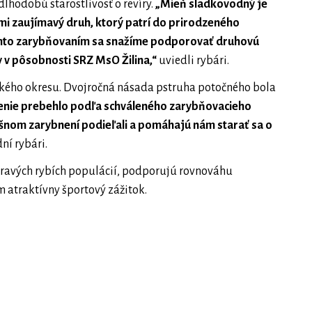
lhodobú starostlivosť o revíry.
„Mieň sladkovodný je
ľmi zaujímavý druh, ktorý patrí do prirodzeného
kýmto zarybňovaním sa snažíme podporovať druhovú
y v pôsobnosti SRZ MsO Žilina,“
uviedli rybári.
inského okresu. Dvojročná násada pstruha potočného bola
enie prebehlo podľa schváleného zarybňovacieho
ešnom zarybnení podieľali a pomáhajú nám starať sa o
ní rybári.
dravých rybích populácií, podporujú rovnováhu
 atraktívny športový zážitok.