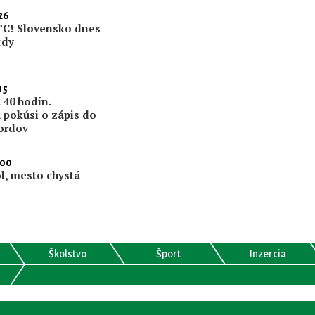
26
2 °C! Slovensko dnes
rdy
15
 40 hodín.
a pokúsi o zápis do
ordov
:00
l, mesto chystá
Školstvo
Šport
Inzercia