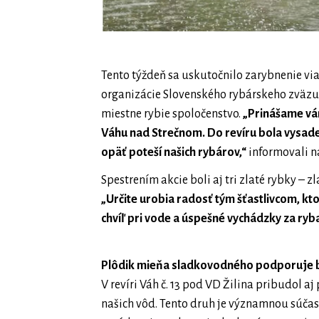
Tento týždeň sa uskutočnilo zarybnenie via
organizácie Slovenského rybárskeho zväzu 
miestne rybie spoločenstvo.
„Prinášame vám
Váhu nad Strečnom. Do revíru bola vysa
opäť poteší našich rybárov,“
informovali na
Spestrením akcie boli aj tri zlaté rybky – 
„Určite urobia radosť tým šťastlivcom, kt
chvíľ pri vode a úspešné vychádzky za ryb
Plôdik mieňa sladkovodného podporuje b
V revíri Váh č. 13 pod VD Žilina pribudol 
našich vôd. Tento druh je významnou súčas