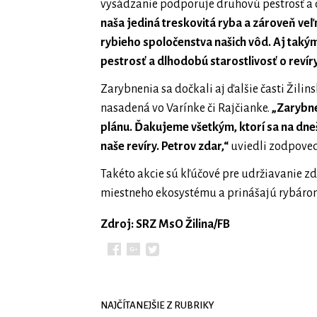
vysádzanie podporuje druhovú pestrosť a d
naša jediná treskovitá ryba a zároveň ve
rybieho spoločenstva našich vôd. Aj ta
pestrosť a dlhodobú starostlivosť o revír
Zarybnenia sa dočkali aj ďalšie časti Žil
nasadená vo Varínke či Rajčianke.
„Zarybn
plánu. Ďakujeme všetkým, ktorí sa na dn
naše revíry. Petrov zdar,“
uviedli zodpoved
Takéto akcie sú kľúčové pre udržiavanie z
miestneho ekosystému a prinášajú rybárom
Zdroj: SRZ MsO Žilina/FB
NAJČÍTANEJŠIE Z RUBRIKY