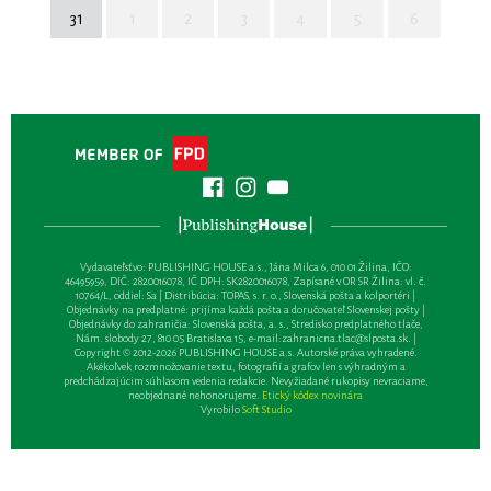
31
1
2
3
4
5
6
Vydavateľsťvo: PUBLISHING HOUSE a.s., Jána Milca 6, 010 01 Žilina, IČO:
46495959, DIČ: 2820016078, IČ DPH: SK2820016078, Zapísané v OR SR Žilina: vl. č.
10764/L, oddiel: Sa | Distribúcia: TOPAS, s. r. o., Slovenská pošta a kolportéri |
Objednávky na predplatné: prijíma každá pošta a doručovateľ Slovenskej pošty |
Objednávky do zahraničia: Slovenská pošta, a. s., Stredisko predplatného tlače,
Nám. slobody 27, 810 05 Bratislava 15, e-mail:
zahranicna.tlac@slposta.sk
. |
Copyright © 2012-2026 PUBLISHING HOUSE a.s. Autorské práva vyhradené.
Akékoľvek rozmnožovanie textu, fotografií a grafov len s výhradným a
predchádzajúcim súhlasom vedenia redakcie. Nevyžiadané rukopisy nevraciame,
neobjednané nehonorujeme.
Etický kódex novinára
Vyrobilo
Soft Studio