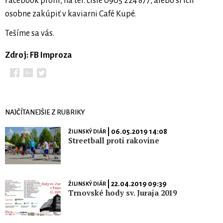
Facebook profil, na tel. čísle 0905 224 877, alebo si ich
osobne zakúpiť v kaviarni Café Kupé.
Tešíme sa vás.
Zdroj: FB Improza
NAJČÍTANEJŠIE Z RUBRIKY
| 06.05.2019 14:08
ŽILINSKÝ DIÁR
Streetball proti rakovine
| 22.04.2019 09:39
ŽILINSKÝ DIÁR
Trnovské hody sv. Juraja 2019