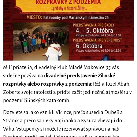
Milí priatelia, divadelný klub Mladé Makovice 95 vás
srdečne pozýva na
divadelné predstavenie Žilinské
rozprávky alebo rozprávky z podzemia
: Réžia Jozef Abafi.
Zoberte svoje ratolesti a príďte zažiť jedinečnú atmosféru v
podzemí žilinských katakomb.
Dozviete sa, ako vznikli Vlčince, prečo susedia Dubeň a
Stránik a prečo sa rieky Rajčianka a Kysuca vlievajú do
Váhu. Vstupenky si môžete rezervovať správou na náš