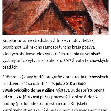
Krajské kultúrne stredisko v Žiline v zriaďovateľskej
pôsobnosti Žilinského samosprávneho kraja pozýva
všetkých obdivovateľov výtvarného umenia na vernisáž
výstavy prác z výtvarného plenéru 2017 Život v terchovských
osadách.
Súčasťou výstavy budú fotografie z prostredia terchovských
osád. Vernisáž sa uskutoční
9. júla 2018 o 16:00
v Makovického dome v Žiline
. Výstava bude sprístupnená
od
10. – 26. júla 2018
počas pracovných dní od 8. do 16.
hodiny (po dohode so zamestnancami Krajského
kultúrneho strediska v Žiline aj v inom ako uvedenom čase).