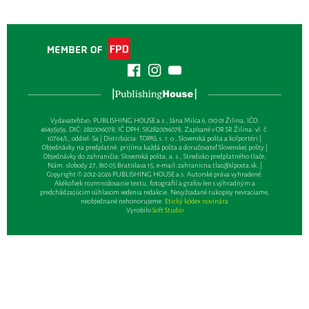
Vydavateľsťvo: PUBLISHING HOUSE a.s., Jána Milca 6, 010 01 Žilina, IČO:
46495959, DIČ: 2820016078, IČ DPH: SK2820016078, Zapísané v OR SR Žilina: vl. č.
10764/L, oddiel: Sa | Distribúcia: TOPAS, s. r. o., Slovenská pošta a kolportéri |
Objednávky na predplatné: prijíma každá pošta a doručovateľ Slovenskej pošty |
Objednávky do zahraničia: Slovenská pošta, a. s., Stredisko predplatného tlače,
Nám. slobody 27, 810 05 Bratislava 15, e-mail:
zahranicna.tlac@slposta.sk
. |
Copyright © 2012-2026 PUBLISHING HOUSE a.s. Autorské práva vyhradené.
Akékoľvek rozmnožovanie textu, fotografií a grafov len s výhradným a
predchádzajúcim súhlasom vedenia redakcie. Nevyžiadané rukopisy nevraciame,
neobjednané nehonorujeme.
Etický kódex novinára
Vyrobilo
Soft Studio