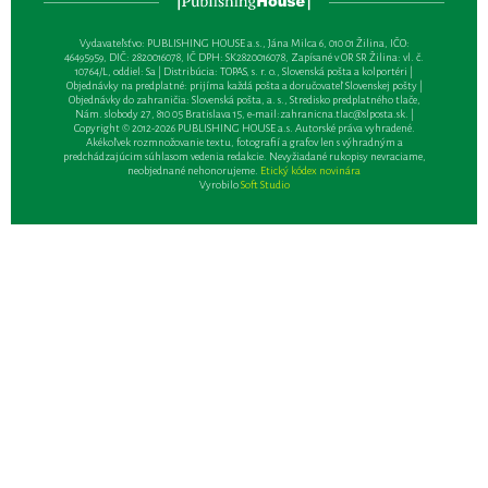
Vydavateľsťvo: PUBLISHING HOUSE a.s., Jána Milca 6, 010 01 Žilina, IČO:
46495959, DIČ: 2820016078, IČ DPH: SK2820016078, Zapísané v OR SR Žilina: vl. č.
10764/L, oddiel: Sa | Distribúcia: TOPAS, s. r. o., Slovenská pošta a kolportéri |
Objednávky na predplatné: prijíma každá pošta a doručovateľ Slovenskej pošty |
Objednávky do zahraničia: Slovenská pošta, a. s., Stredisko predplatného tlače,
Nám. slobody 27, 810 05 Bratislava 15, e-mail:
zahranicna.tlac@slposta.sk
. |
Copyright © 2012-2026 PUBLISHING HOUSE a.s. Autorské práva vyhradené.
Akékoľvek rozmnožovanie textu, fotografií a grafov len s výhradným a
predchádzajúcim súhlasom vedenia redakcie. Nevyžiadané rukopisy nevraciame,
neobjednané nehonorujeme.
Etický kódex novinára
Vyrobilo
Soft Studio