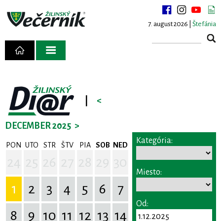
7. august 2026 |
Štefánia
|
<
DECEMBER 2025
>
Kategória:
PON
UTO
STR
ŠTV
PIA
SOB
NED
24
25
26
27
28
29
30
Miesto:
1
2
3
4
5
6
7
Od:
8
9
10
11
12
13
14