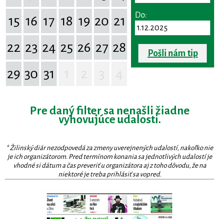
Do:
15
16
17
18
19
20
21
22
23
24
25
26
27
28
Pošli nám tip
29
30
31
1
2
3
4
Pre daný filter sa nenašli žiadne
vyhovujúce udalosti.
* Žilinský diár nezodpovedá za zmeny uverejnených udalostí, nakoľko nie
je ich organizátorom. Pred termínom konania sa jednotlivých udalostí je
vhodné si dátum a čas preveriť u organizátora aj z toho dôvodu, že na
niektoré je treba prihlásiť sa vopred.