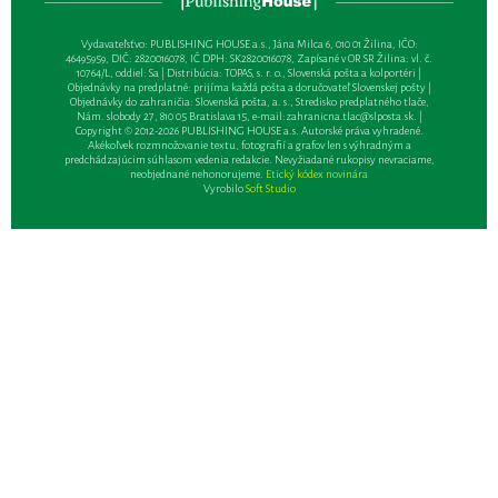
Vydavateľsťvo: PUBLISHING HOUSE a.s., Jána Milca 6, 010 01 Žilina, IČO:
46495959, DIČ: 2820016078, IČ DPH: SK2820016078, Zapísané v OR SR Žilina: vl. č.
10764/L, oddiel: Sa | Distribúcia: TOPAS, s. r. o., Slovenská pošta a kolportéri |
Objednávky na predplatné: prijíma každá pošta a doručovateľ Slovenskej pošty |
Objednávky do zahraničia: Slovenská pošta, a. s., Stredisko predplatného tlače,
Nám. slobody 27, 810 05 Bratislava 15, e-mail:
zahranicna.tlac@slposta.sk
. |
Copyright © 2012-2026 PUBLISHING HOUSE a.s. Autorské práva vyhradené.
Akékoľvek rozmnožovanie textu, fotografií a grafov len s výhradným a
predchádzajúcim súhlasom vedenia redakcie. Nevyžiadané rukopisy nevraciame,
neobjednané nehonorujeme.
Etický kódex novinára
Vyrobilo
Soft Studio