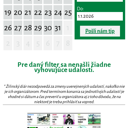
Do:
19
20
21
22
23
24
25
26
27
28
29
30
31
1
Pošli nám tip
2
3
4
5
6
7
8
Pre daný filter sa nenašli žiadne
vyhovujúce udalosti.
* Žilinský diár nezodpovedá za zmeny uverejnených udalostí, nakoľko nie
je ich organizátorom. Pred termínom konania sa jednotlivých udalostí je
vhodné si dátum a čas preveriť u organizátora aj z toho dôvodu, že na
niektoré je treba prihlásiť sa vopred.