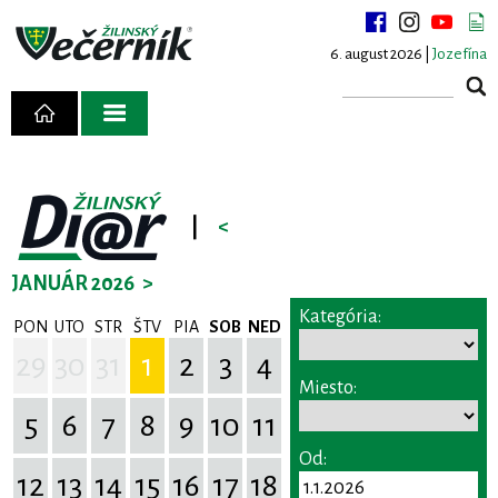
6. august 2026 |
Jozefína
|
<
JANUÁR 2026
>
Kategória:
PON
UTO
STR
ŠTV
PIA
SOB
NED
29
30
31
1
2
3
4
Miesto:
5
6
7
8
9
10
11
Od:
12
13
14
15
16
17
18