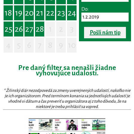
Do:
18
19
20
21
22
23
24
25
26
27
28
1
2
3
Pošli nám tip
4
5
6
7
8
9
10
Pre daný filter sa nenašli žiadne
vyhovujúce udalosti.
* Žilinský diár nezodpovedá za zmeny uverejnených udalostí, nakoľko nie
je ich organizátorom. Pred termínom konania sa jednotlivých udalostí je
vhodné si dátum a čas preveriť u organizátora aj z toho dôvodu, že na
niektoré je treba prihlásiť sa vopred.