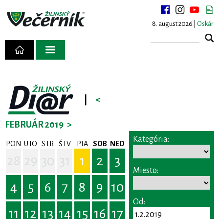
8. august 2026 |
Oskár
|
<
FEBRUÁR 2019
>
Kategória:
PON
UTO
STR
ŠTV
PIA
SOB
NED
28
29
30
31
1
2
3
Miesto:
4
5
6
7
8
9
10
Od:
11
12
13
14
15
16
17