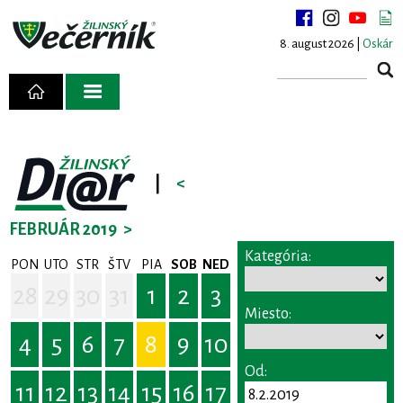
8. august 2026 |
Oskár
|
<
FEBRUÁR 2019
>
Kategória:
PON
UTO
STR
ŠTV
PIA
SOB
NED
28
29
30
31
1
2
3
Miesto:
4
5
6
7
8
9
10
Od:
11
12
13
14
15
16
17