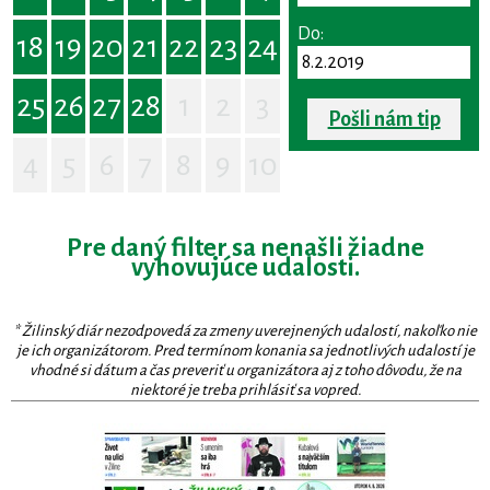
Do:
18
19
20
21
22
23
24
25
26
27
28
1
2
3
Pošli nám tip
4
5
6
7
8
9
10
Pre daný filter sa nenašli žiadne
vyhovujúce udalosti.
* Žilinský diár nezodpovedá za zmeny uverejnených udalostí, nakoľko nie
je ich organizátorom. Pred termínom konania sa jednotlivých udalostí je
vhodné si dátum a čas preveriť u organizátora aj z toho dôvodu, že na
niektoré je treba prihlásiť sa vopred.