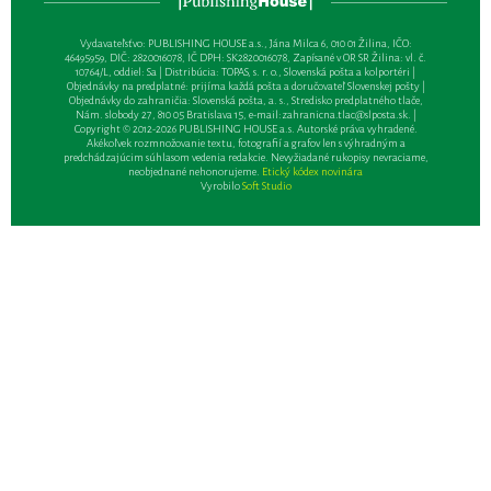
Vydavateľsťvo: PUBLISHING HOUSE a.s., Jána Milca 6, 010 01 Žilina, IČO:
46495959, DIČ: 2820016078, IČ DPH: SK2820016078, Zapísané v OR SR Žilina: vl. č.
10764/L, oddiel: Sa | Distribúcia: TOPAS, s. r. o., Slovenská pošta a kolportéri |
Objednávky na predplatné: prijíma každá pošta a doručovateľ Slovenskej pošty |
Objednávky do zahraničia: Slovenská pošta, a. s., Stredisko predplatného tlače,
Nám. slobody 27, 810 05 Bratislava 15, e-mail:
zahranicna.tlac@slposta.sk
. |
Copyright © 2012-2026 PUBLISHING HOUSE a.s. Autorské práva vyhradené.
Akékoľvek rozmnožovanie textu, fotografií a grafov len s výhradným a
predchádzajúcim súhlasom vedenia redakcie. Nevyžiadané rukopisy nevraciame,
neobjednané nehonorujeme.
Etický kódex novinára
Vyrobilo
Soft Studio