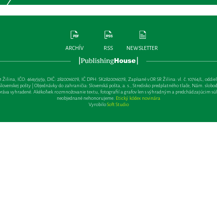
ARCHÍV
RSS
NEWSLETTER
lina, IČO: 46495959, DIČ: 2820016078, IČ DPH: SK2820016078, Zapísané v OR SR Žilina: vl. č. 10764/L, oddiel: Sa 
ovenskej pošty | Objednávky do zahraničia: Slovenská pošta, a. s., Stredisko predplatného tlače, Nám. slobody 
va vyhradené. Akékoľvek rozmnožovanie textu, fotografií a grafov len s výhradným a predchádzajúcim sú
neobjednané nehonorujeme.
Etický kódex novinára
Vyrobilo
Soft Studio