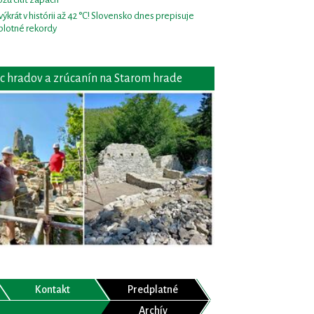
výkrát v histórii až 42 °C! Slovensko dnes prepisuje
plotné rekordy
c hradov a zrúcanín na Starom hrade
Kontakt
Predplatné
Archív