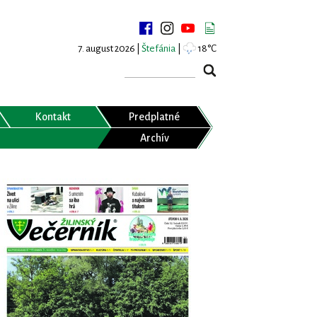
7. august 2026 |
Štefánia
|
18°C
Kontakt
Predplatné
Archív