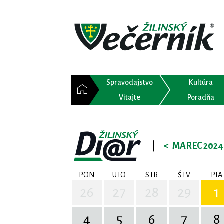
Spravodajstvo
Kultúra
Vitajte
Poradňa
|
<
MAREC 2024
PON
UTO
STR
ŠTV
PIA
26
27
28
29
1
4
5
6
7
8