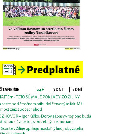
ČÍTANEJŠIE
24H
3 DNI
7 DNÍ
TAJTE ♥ - TOTO SÚ MALÉ POKLADY ZO ŽILINY
 ceste pod Strečnom pribudol červený asfalt. Má
môcť znížiť počet nehôd
ZHOVOR – Igor Krško: Derby zápasy v regióne budú
utočnou slávnosťou s potrebnými emóciami
i Sconte v Žiline aplikujú maštaľný hnoj, obyvatelia
žu cítiť zápach