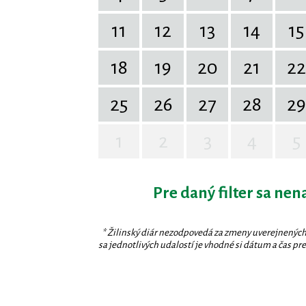
11
12
13
14
15
18
19
20
21
22
25
26
27
28
29
1
2
3
4
5
Pre daný filter sa nen
* Žilinský diár nezodpovedá za zmeny uverejnených
sa jednotlivých udalostí je vhodné si dátum a čas prev