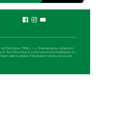
| Distribúcia: TOPAS, s. r. o., Slovenská pošta a kolportéri |
27, 810 05 Bratislava 15, e-mail:
zahranicna.tlac@slposta.sk
. |
hlasom vedenia redakcie. Nevyžiadané rukopisy nevraciame,