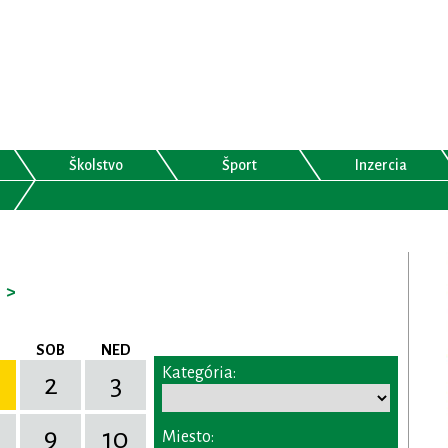
Školstvo
Šport
Inzercia
>
SOB
NED
Kategória:
2
3
9
10
Miesto: