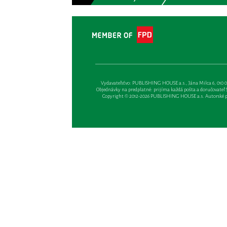
Vydavateľsťvo: PUBLISHING HOUSE a.s., Jána Milca 6, 010 01 Ži
Objednávky na predplatné: prijíma každá pošta a doručovateľ Sl
Copyright © 2012-2026 PUBLISHING HOUSE a.s. Autorské prá