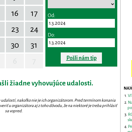
16
17
Od:
23
24
Do:
30
31
Pošli nám tip
6
7
ašli žiadne vyhovujúce udalosti.
NAJ
VI
 udalostí, nakoľko nie je ich organizátorom. Pred termínom konania
Na
eriť u organizátora aj z toho dôvodu, že na niektoré je treba prihlásiť
po
sa vopred.
RO
sk
Pr
mô