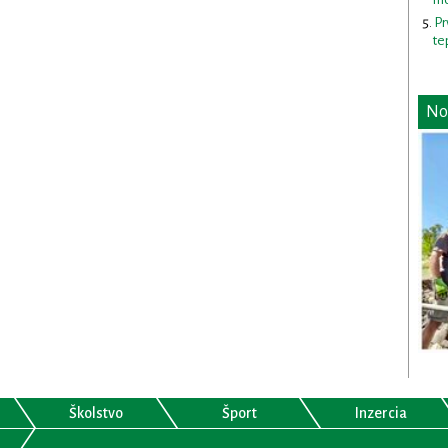
Pr
te
No
Školstvo
Šport
Inzercia