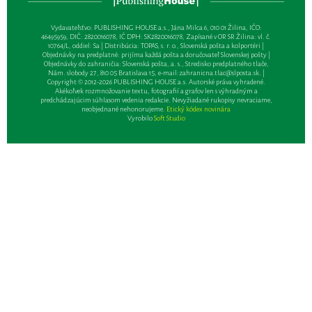
Vydavateľsťvo: PUBLISHING HOUSE a.s., Jána Milca 6, 010 01 Žilina, IČO:
46495959, DIČ: 2820016078, IČ DPH: SK2820016078, Zapísané v OR SR Žilina: vl. č.
10764/L, oddiel: Sa | Distribúcia: TOPAS, s. r. o., Slovenská pošta a kolportéri |
Objednávky na predplatné: prijíma každá pošta a doručovateľ Slovenskej pošty |
Objednávky do zahraničia: Slovenská pošta, a. s., Stredisko predplatného tlače,
Nám. slobody 27, 810 05 Bratislava 15, e-mail:
zahranicna.tlac@slposta.sk
. |
Copyright © 2012-2026 PUBLISHING HOUSE a.s. Autorské práva vyhradené.
Akékoľvek rozmnožovanie textu, fotografií a grafov len s výhradným a
predchádzajúcim súhlasom vedenia redakcie. Nevyžiadané rukopisy nevraciame,
neobjednané nehonorujeme.
Etický kódex novinára
Vyrobilo
Soft Studio