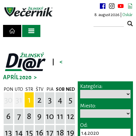
8. august 2026 |
Oskár
|
<
APRÍL 2020
>
Kategória:
PON
UTO
STR
ŠTV
PIA
SOB
NED
30
31
1
2
3
4
5
Miesto:
6
7
8
9
10
11
12
Od:
13
14
15
16
17
18
19