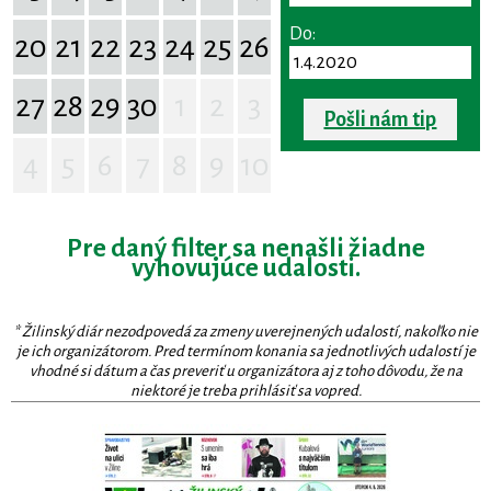
Do:
20
21
22
23
24
25
26
27
28
29
30
1
2
3
Pošli nám tip
4
5
6
7
8
9
10
Pre daný filter sa nenašli žiadne
vyhovujúce udalosti.
* Žilinský diár nezodpovedá za zmeny uverejnených udalostí, nakoľko nie
je ich organizátorom. Pred termínom konania sa jednotlivých udalostí je
vhodné si dátum a čas preveriť u organizátora aj z toho dôvodu, že na
niektoré je treba prihlásiť sa vopred.