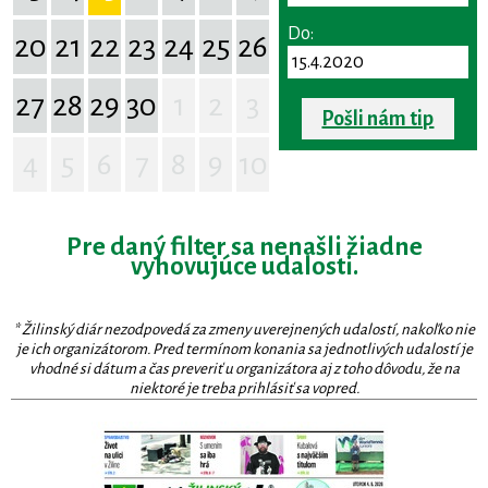
Do:
20
21
22
23
24
25
26
27
28
29
30
1
2
3
Pošli nám tip
4
5
6
7
8
9
10
Pre daný filter sa nenašli žiadne
vyhovujúce udalosti.
* Žilinský diár nezodpovedá za zmeny uverejnených udalostí, nakoľko nie
je ich organizátorom. Pred termínom konania sa jednotlivých udalostí je
vhodné si dátum a čas preveriť u organizátora aj z toho dôvodu, že na
niektoré je treba prihlásiť sa vopred.