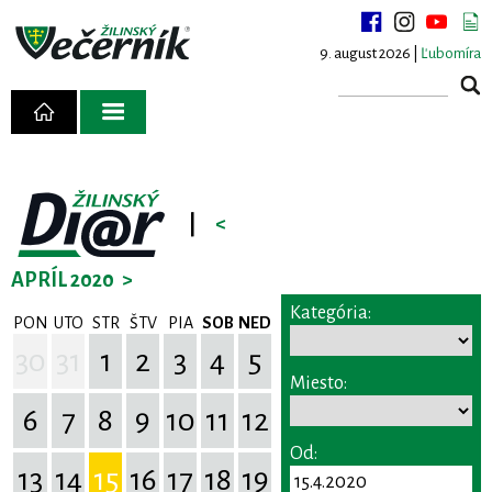
9. august 2026 |
Ľubomíra
|
<
APRÍL 2020
>
Kategória:
PON
UTO
STR
ŠTV
PIA
SOB
NED
30
31
1
2
3
4
5
Miesto:
6
7
8
9
10
11
12
Od:
13
14
15
16
17
18
19