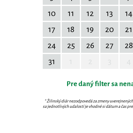
10
11
12
13
14
17
18
19
20
21
24
25
26
27
28
31
1
2
3
4
Pre daný filter sa nen
* Žilinský diár nezodpovedá za zmeny uverejnených
sa jednotlivých udalostí je vhodné si dátum a čas prev