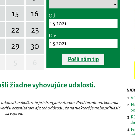
15
16
Od:
22
23
Do:
29
30
Pošli nám tip
5
6
ašli žiadne vyhovujúce udalosti.
NAJ
VI
 udalostí, nakoľko nie je ich organizátorom. Pred termínom konania
Na
eriť u organizátora aj z toho dôvodu, že na niektoré je treba prihlásiť
po
sa vopred.
RO
sk
Pr
mô