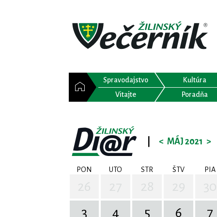
Spravodajstvo
Kultúra
Vitajte
Poradňa
|
<
MÁJ 2021
>
PON
UTO
STR
ŠTV
PIA
26
27
28
29
30
3
4
5
6
7