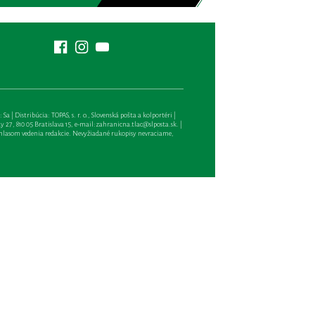
| Distribúcia: TOPAS, s. r. o., Slovenská pošta a kolportéri |
27, 810 05 Bratislava 15, e-mail:
zahranicna.tlac@slposta.sk
. |
hlasom vedenia redakcie. Nevyžiadané rukopisy nevraciame,