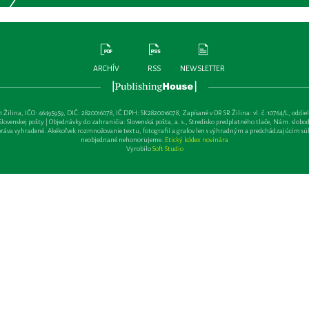
ARCHÍV
RSS
NEWSLETTER
lina, IČO: 46495959, DIČ: 2820016078, IČ DPH: SK2820016078, Zapísané v OR SR Žilina: vl. č. 10764/L, oddiel: Sa 
ovenskej pošty | Objednávky do zahraničia: Slovenská pošta, a. s., Stredisko predplatného tlače, Nám. slobody 
va vyhradené. Akékoľvek rozmnožovanie textu, fotografií a grafov len s výhradným a predchádzajúcim sú
neobjednané nehonorujeme.
Etický kódex novinára
Vyrobilo
Soft Studio