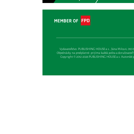
Vydavateľsťvo: PUBLISHING HOUSE a.s., Jána Milca 6, 010 01 Ži
Objednávky na predplatné: prijíma každá pošta a doručovateľ Sl
Copyright © 2012-2026 PUBLISHING HOUSE a.s. Autorské prá