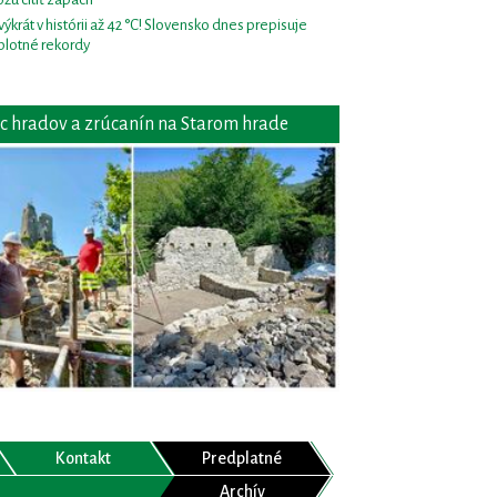
výkrát v histórii až 42 °C! Slovensko dnes prepisuje
plotné rekordy
c hradov a zrúcanín na Starom hrade
Kontakt
Predplatné
Archív