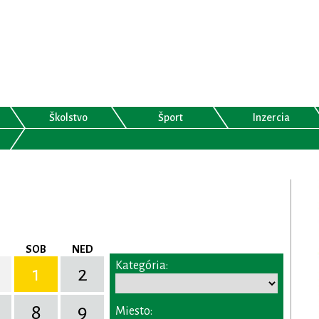
Školstvo
Šport
Inzercia
SOB
NED
Kategória:
1
2
8
9
Miesto: