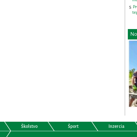
Pr
te
No
Školstvo
Šport
Inzercia