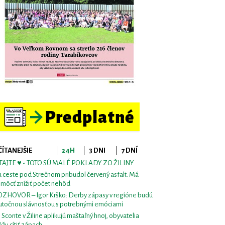
ČÍTANEJŠIE
24H
3 DNI
7 DNÍ
TAJTE ♥ - TOTO SÚ MALÉ POKLADY ZO ŽILINY
 ceste pod Strečnom pribudol červený asfalt. Má
môcť znížiť počet nehôd
ZHOVOR – Igor Krško: Derby zápasy v regióne budú
utočnou slávnosťou s potrebnými emóciami
i Sconte v Žiline aplikujú maštaľný hnoj, obyvatelia
žu cítiť zápach