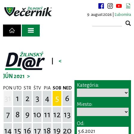
9. august 2026 |
Ľubomíra
|
<
JÚN 2021
>
Kategória:
PON
UTO
STR
ŠTV
PIA
SOB
NED
31
1
2
3
4
5
6
Miesto:
7
8
9
10
11
12
13
Od:
14
15
16
17
18
19
20