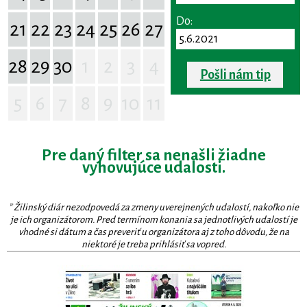
Do:
21
22
23
24
25
26
27
28
29
30
1
2
3
4
Pošli nám tip
5
6
7
8
9
10
11
Pre daný filter sa nenašli žiadne
vyhovujúce udalosti.
* Žilinský diár nezodpovedá za zmeny uverejnených udalostí, nakoľko nie
je ich organizátorom. Pred termínom konania sa jednotlivých udalostí je
vhodné si dátum a čas preveriť u organizátora aj z toho dôvodu, že na
niektoré je treba prihlásiť sa vopred.