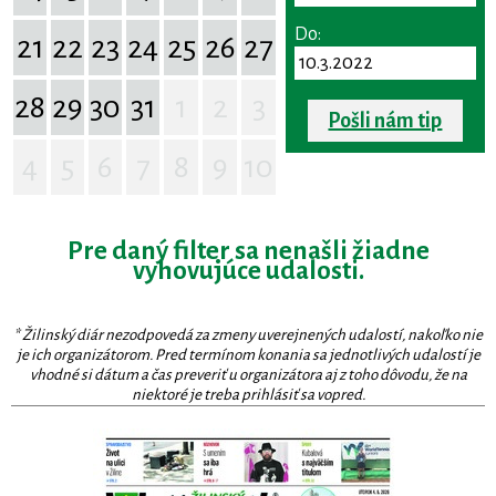
Do:
21
22
23
24
25
26
27
28
29
30
31
1
2
3
Pošli nám tip
4
5
6
7
8
9
10
Pre daný filter sa nenašli žiadne
vyhovujúce udalosti.
* Žilinský diár nezodpovedá za zmeny uverejnených udalostí, nakoľko nie
je ich organizátorom. Pred termínom konania sa jednotlivých udalostí je
vhodné si dátum a čas preveriť u organizátora aj z toho dôvodu, že na
niektoré je treba prihlásiť sa vopred.