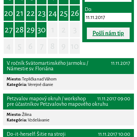
Do:
20
21
22
23
24
25
26
27
28
29
30
1
2
3
Pošli nám tip
4
5
6
7
8
9
10
V. ročník Svätomartinského jarmoku /
11.11.2017
Námestie sv. Floriána
Miesto:
Teplička nad Váhom
Kategória:
Verejné dianie
Petzvalov mapový okruh / workshop
11.11.2017 09:00
pre účastníkov Petzvalovho mapového okruhu
Miesto:
Žilina
Kategória:
Vzdelávanie
Do-it-herself: Šitie na stroji
11.11.2017 10:00