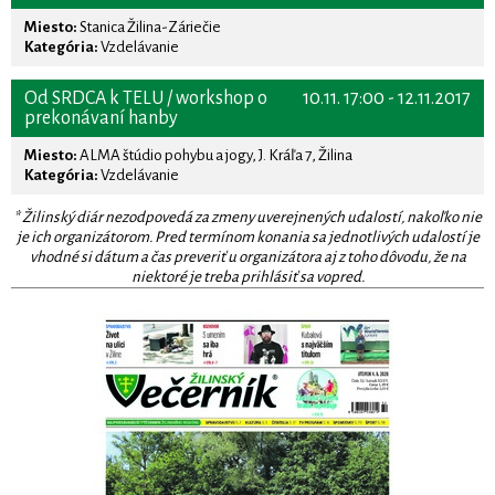
Miesto:
Stanica Žilina-Záriečie
Kategória:
Vzdelávanie
Od SRDCA k TELU / workshop o
10.11. 17:00 - 12.11.2017
prekonávaní hanby
Miesto:
ALMA štúdio pohybu a jogy, J. Kráľa 7, Žilina
Kategória:
Vzdelávanie
* Žilinský diár nezodpovedá za zmeny uverejnených udalostí, nakoľko nie
je ich organizátorom. Pred termínom konania sa jednotlivých udalostí je
vhodné si dátum a čas preveriť u organizátora aj z toho dôvodu, že na
niektoré je treba prihlásiť sa vopred.