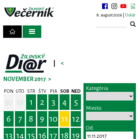
8. august 2026 |
Oskár
|
<
NOVEMBER 2017
>
Kategória:
PON
UTO
STR
ŠTV
PIA
SOB
NED
30
31
1
2
3
4
5
Miesto:
6
7
8
9
10
11
12
Od:
13
14
15
16
17
18
19