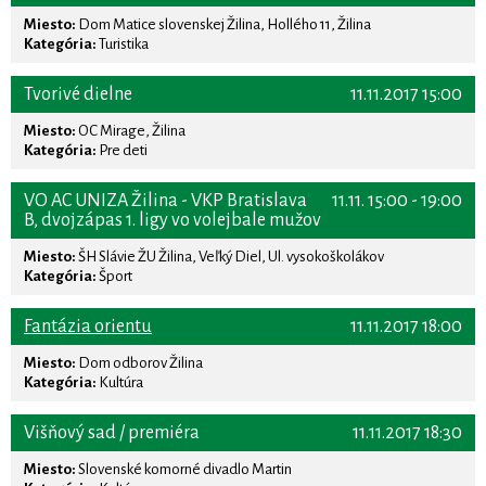
Miesto:
Dom Matice slovenskej Žilina, Hollého 11, Žilina
Kategória:
Turistika
Tvorivé dielne
11.11.2017 15:00
Miesto:
OC Mirage, Žilina
Kategória:
Pre deti
VO AC UNIZA Žilina - VKP Bratislava
11.11. 15:00 - 19:00
B, dvojzápas 1. ligy vo volejbale mužov
Miesto:
ŠH Slávie ŽU Žilina, Veľký Diel, Ul. vysokoškolákov
Kategória:
Šport
Fantázia orientu
11.11.2017 18:00
Miesto:
Dom odborov Žilina
Kategória:
Kultúra
Višňový sad / premiéra
11.11.2017 18:30
Miesto:
Slovenské komorné divadlo Martin