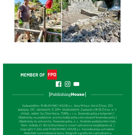
Vydavateľsťvo: PUBLISHING HOUSE a.s., Jána Milca 6, 010 01 Žilina, IČO:
46495959, DIČ: 2820016078, IČ DPH: SK2820016078, Zapísané v OR SR Žilina: vl. č.
10764/L, oddiel: Sa | Distribúcia: TOPAS, s. r. o., Slovenská pošta a kolportéri |
Objednávky na predplatné: prijíma každá pošta a doručovateľ Slovenskej pošty |
Objednávky do zahraničia: Slovenská pošta, a. s., Stredisko predplatného tlače,
Nám. slobody 27, 810 05 Bratislava 15, e-mail:
zahranicna.tlac@slposta.sk
. |
Copyright © 2012-2026 PUBLISHING HOUSE a.s. Autorské práva vyhradené.
Akékoľvek rozmnožovanie textu, fotografií a grafov len s výhradným a