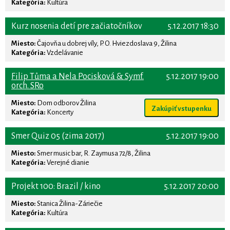
Kategória:
Kultúra
Kurz nosenia detí pre začiatočníkov
5.12.2017 18:30
Miesto:
Čajovňa u dobrej víly, P. O. Hviezdoslava 9, Žilina
Kategória:
Vzdelávanie
Filip Tůma a Nela Pocisková & Symf.
5.12.2017 19:00
orch. SRo
Miesto:
Dom odborov Žilina
Zakúpiť vstupenku
Kategória:
Koncerty
Smer Quiz 05 (zima 2017)
5.12.2017 19:00
Miesto:
Smer music bar, R. Zaymusa 72/8, Žilina
Kategória:
Verejné dianie
Projekt 100: Brazil / kino
5.12.2017 20:00
Miesto:
Stanica Žilina-Záriečie
Kategória:
Kultúra