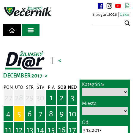
8. august 2026 |
Oskár
|
<
DECEMBER 2017
>
Kategória:
PON
UTO
STR
ŠTV
PIA
SOB
NED
27
28
29
30
1
2
3
Miesto:
4
5
6
7
8
9
10
Od:
11
12
13
14
15
16
17