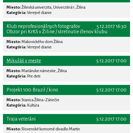
Miesto:
Žilinská univerzita, Univerzitná 1, Žilina
Kategória:
Verejné dianie
Klub neprofesionálnych fotografov
5.12.2017 16:30
Obzor pri KrKS v Žiline / stretnutie členov klubu
Miesto:
Makovického dom Žilina
Kategória:
Verejné dianie
Mikuláš v meste
5.12.2017 17:00
Miesto:
Mariánske námestie, Žilina
Kategória:
Pre deti
Projekt 100: Brazil / kino
5.12.2017 17:00
Miesto:
Stanica Žilina-Záriečie
Kategória:
Kultúra
Traja veteráni
5.12.2017 17:00
Miesto:
Slovenské komorné divadlo Martin