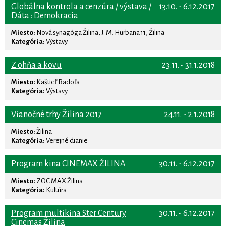
Globálna kontrola a cenzúra / výstava /
13.10. - 6.12.2017
Dáta : Demokracia
Miesto:
Nová synagóga Žilina, J. M. Hurbana 11, Žilina
Kategória:
Výstavy
Z ohňa a kovu
23.11. - 31.1.2018
Miesto:
Kaštieľ Radoľa
Kategória:
Výstavy
Vianočné trhy Žilina 2017
24.11. - 2.1.2018
Miesto:
Žilina
Kategória:
Verejné dianie
Program kina CINEMAX ŽILINA
30.11. - 6.12.2017
Miesto:
ZOC MAX Žilina
Kategória:
Kultúra
Program multikina Ster Century
30.11. - 6.12.2017
Cinemas Žilina