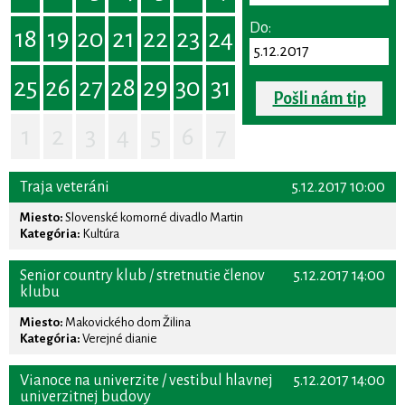
Do:
18
19
20
21
22
23
24
25
26
27
28
29
30
31
Pošli nám tip
1
2
3
4
5
6
7
Traja veteráni
5.12.2017 10:00
Miesto:
Slovenské komorné divadlo Martin
Kategória:
Kultúra
Senior country klub / stretnutie členov
5.12.2017 14:00
klubu
Miesto:
Makovického dom Žilina
Kategória:
Verejné dianie
Vianoce na univerzite / vestibul hlavnej
5.12.2017 14:00
univerzitnej budovy