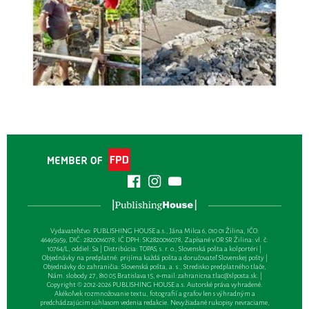
Vydavateľsťvo: PUBLISHING HOUSE a.s., Jána Milca 6, 010 01 Žilina, IČO:
46495959, DIČ: 2820016078, IČ DPH: SK2820016078, Zapísané v OR SR Žilina: vl. č.
10764/L, oddiel: Sa | Distribúcia: TOPAS, s. r. o., Slovenská pošta a kolportéri |
Objednávky na predplatné: prijíma každá pošta a doručovateľ Slovenskej pošty |
Objednávky do zahraničia: Slovenská pošta, a. s., Stredisko predplatného tlače,
Nám. slobody 27, 810 05 Bratislava 15, e-mail:
zahranicna.tlac@slposta.sk
. |
Copyright © 2012-2026 PUBLISHING HOUSE a.s. Autorské práva vyhradené.
Akékoľvek rozmnožovanie textu, fotografií a grafov len s výhradným a
predchádzajúcim súhlasom vedenia redakcie. Nevyžiadané rukopisy nevraciame,