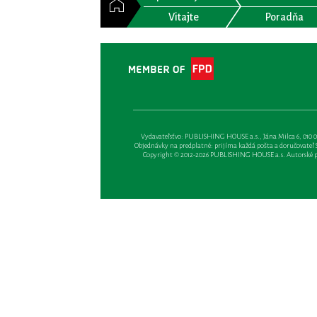
Vitajte
Poradňa
Vydavateľsťvo: PUBLISHING HOUSE a.s., Jána Milca 6, 010 01 Ži
Objednávky na predplatné: prijíma každá pošta a doručovateľ Sl
Copyright © 2012-2026 PUBLISHING HOUSE a.s. Autorské prá