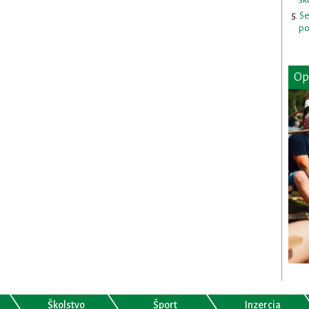
Se
po
Op
Školstvo
Šport
Inzercia