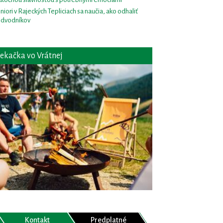
niori v Rajeckých Tepliciach sa naučia, ako odhaliť
dvodníkov
ekačka vo Vrátnej
Kontakt
Predplatné