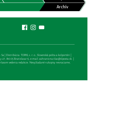
Archív
| Distribúcia: TOPAS, s. r. o., Slovenská pošta a kolportéri |
27, 810 05 Bratislava 15, e-mail:
zahranicna.tlac@slposta.sk
. |
hlasom vedenia redakcie. Nevyžiadané rukopisy nevraciame,