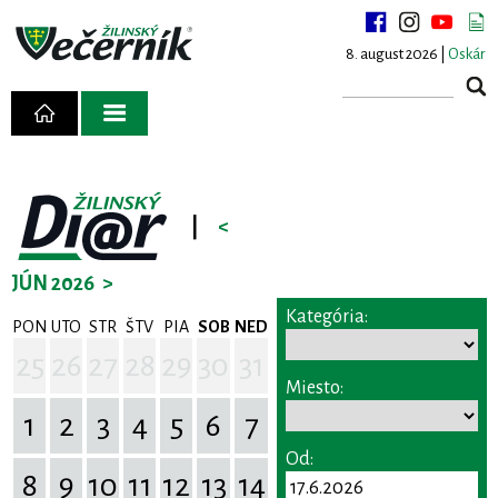
8. august 2026 |
Oskár
|
<
JÚN 2026
>
Kategória:
PON
UTO
STR
ŠTV
PIA
SOB
NED
25
26
27
28
29
30
31
Miesto:
1
2
3
4
5
6
7
Od:
8
9
10
11
12
13
14