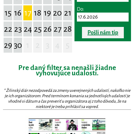
Do:
15
16
17
18
19
20
21
22
23
24
25
26
27
28
Pošli nám tip
29
30
1
2
3
4
5
Pre daný filter sa nenašli žiadne
vyhovujúce udalosti.
* Žilinský diár nezodpovedá za zmeny uverejnených udalostí, nakoľko nie
je ich organizátorom. Pred termínom konania sa jednotlivých udalostí je
vhodné si dátum a čas preveriť u organizátora aj z toho dôvodu, že na
niektoré je treba prihlásiť sa vopred.