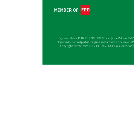
Vydavateľsťvo: PUBLISHING HOUSE a.s., Jána Milca 6, 010 01 Ži
Objednávky na predplatné: prijíma každá pošta a doručovateľ Sl
Copyright © 2012-2026 PUBLISHING HOUSE a.s. Autorské prá