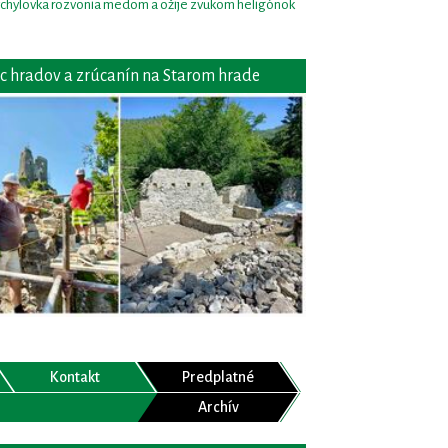
chylovka rozvonia medom a ožije zvukom heligónok
c hradov a zrúcanín na Starom hrade
Kontakt
Predplatné
Archív