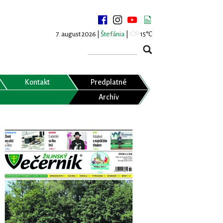
7. august 2026 |
Štefánia
|
15°C
Kontakt
Predplatné
Archív