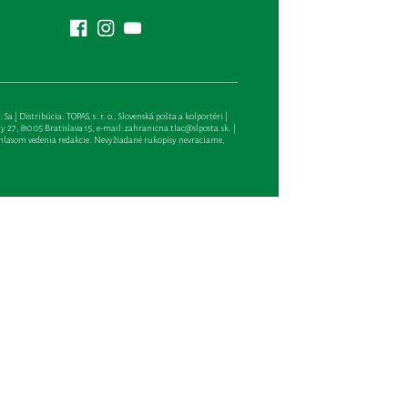
| Distribúcia: TOPAS, s. r. o., Slovenská pošta a kolportéri |
27, 810 05 Bratislava 15, e-mail:
zahranicna.tlac@slposta.sk
. |
hlasom vedenia redakcie. Nevyžiadané rukopisy nevraciame,