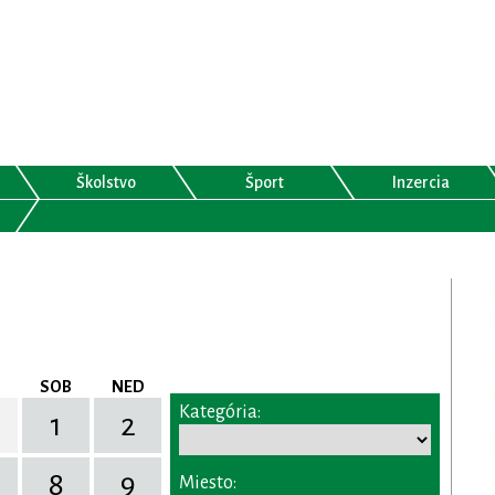
Školstvo
Šport
Inzercia
SOB
NED
Kategória:
1
2
8
9
Miesto: