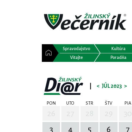
Spravodajstvo
Kultúra
Vitajte
Poradňa
|
<
JÚL 2023
>
PON
UTO
STR
ŠTV
PIA
26
27
28
29
30
3
4
5
6
7