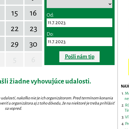
15
16
Od:
22
23
Do:
29
30
Pošli nám tip
5
6
ašli žiadne vyhovujúce udalosti.
NAJ
Me
 udalostí, nakoľko nie je ich organizátorom. Pred termínom konania
ne
eriť u organizátora aj z toho dôvodu, že na niektoré je treba prihlásiť
RO
sa vopred.
Tí
VI
Pr