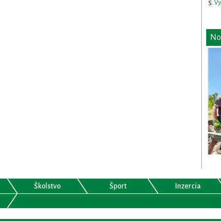
Vy
No
Školstvo
Šport
Inzercia