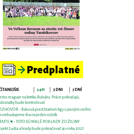
ČÍTANEJŠIE
24H
3 DNI
7 DNÍ
sto reaguje na kritiku Bulváru: Práce pokračujú,
dostatky bude kontrolovať
ZHOVOR - Bánová pred štartom ligy s jasnými cieľmi:
m nebudujeme iba na jeden ročník
TAJTE ♥ - TOTO SÚ MALÉ POKLADY ZO ŽILINY
ojekt Ľudia a hrady bude pokračovať aj v roku 2027