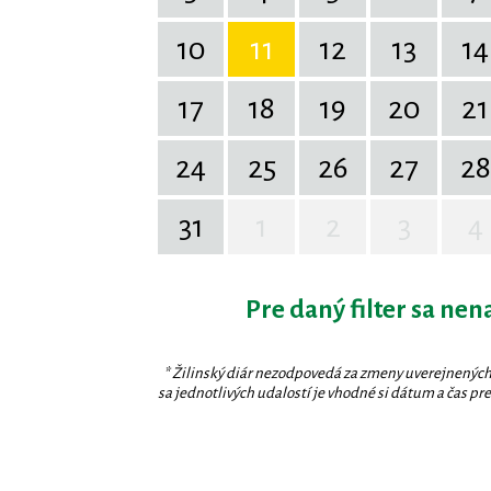
10
11
12
13
14
17
18
19
20
21
24
25
26
27
28
31
1
2
3
4
Pre daný filter sa nen
* Žilinský diár nezodpovedá za zmeny uverejnených
sa jednotlivých udalostí je vhodné si dátum a čas prev