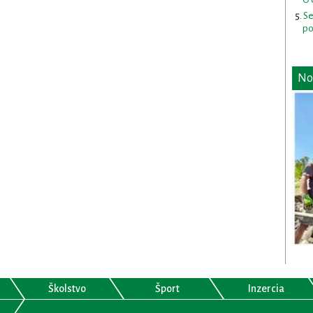
Se
po
No
Školstvo
Šport
Inzercia