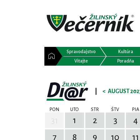
Spravodajstvo
Kultúra
Vitajte
Poradňa
|
<
AUGUST 202
PON
UTO
STR
ŠTV
PIA
31
1
2
3
4
7
8
9
10
11