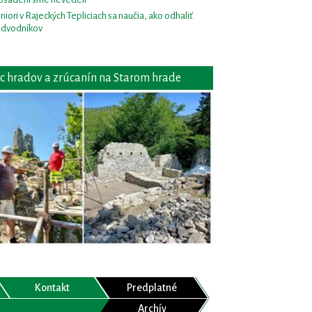
niori v Rajeckých Tepliciach sa naučia, ako odhaliť
dvodníkov
c hradov a zrúcanín na Starom hrade
Kontakt
Predplatné
Archív