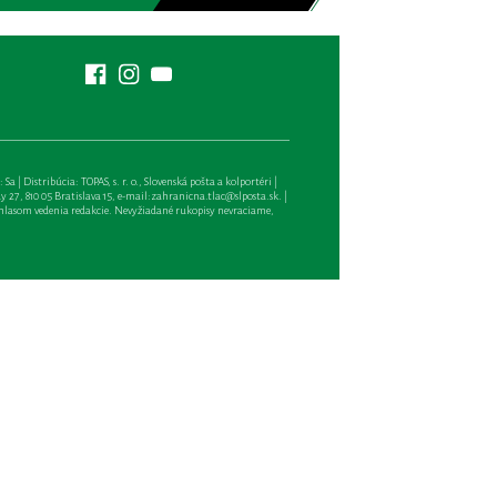
| Distribúcia: TOPAS, s. r. o., Slovenská pošta a kolportéri |
27, 810 05 Bratislava 15, e-mail:
zahranicna.tlac@slposta.sk
. |
hlasom vedenia redakcie. Nevyžiadané rukopisy nevraciame,