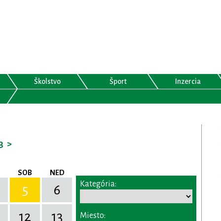
Školstvo
Šport
Inzercia
3
>
SOB
NED
Kategória:
5
6
12
13
Miesto: