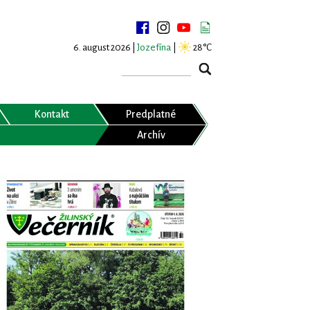
6. august 2026 |
Jozefína
|
28°C
Kontakt
Predplatné
Archív