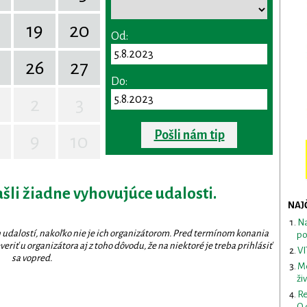
19
20
Od:
26
27
Do:
2
3
Pošli nám tip
9
10
ašli žiadne vyhovujúce udalosti.
NAJ
Na
 udalostí, nakoľko nie je ich organizátorom. Pred termínom konania
po
eriť u organizátora aj z toho dôvodu, že na niektoré je treba prihlásiť
VI
sa vopred.
Me
ži
Re
O 