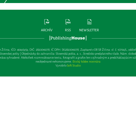
ARCHÍV
RSS
NEWSLETTER
lina, IČO: 46495959, DIČ: 2820016078, IČ DPH: SK2820016078, Zapísané v OR SR Žilina: vl. č. 10764/L, oddiel: Sa 
ovenskej pošty | Objednávky do zahraničia: Slovenská pošta, a. s., Stredisko predplatného tlače, Nám. slobody 
va vyhradené. Akékoľvek rozmnožovanie textu, fotografií a grafov len s výhradným a predchádzajúcim sú
neobjednané nehonorujeme.
Etický kódex novinára
Vyrobilo
Soft Studio