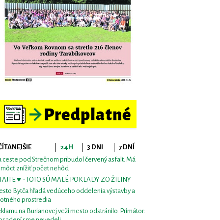
ČÍTANEJŠIE
24H
3 DNI
7 DNÍ
 ceste pod Strečnom pribudol červený asfalt. Má
môcť znížiť počet nehôd
TAJTE ♥ - TOTO SÚ MALÉ POKLADY ZO ŽILINY
sto Bytča hľadá vedúceho oddelenia výstavby a
votného prostredia
klamu na Burianovej veži mesto odstránilo. Primátor:
osadení sme nevedeli