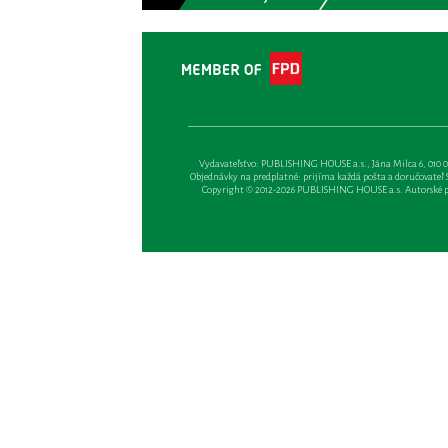
Vydavateľsťvo: PUBLISHING HOUSE a.s., Jána Milca 6, 010 01 Ži
Objednávky na predplatné: prijíma každá pošta a doručovateľ Sl
Copyright © 2012-2026 PUBLISHING HOUSE a.s. Autorské prá