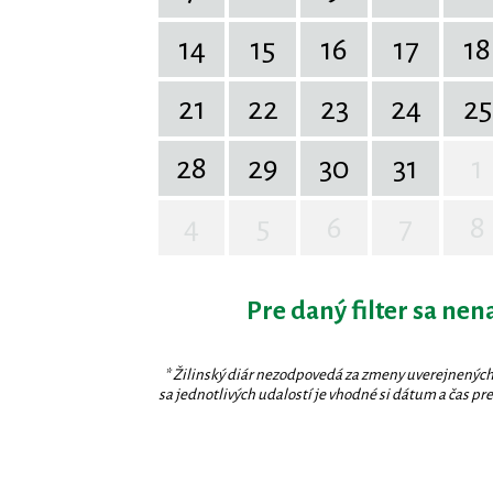
14
15
16
17
18
21
22
23
24
25
28
29
30
31
1
4
5
6
7
8
Pre daný filter sa nen
* Žilinský diár nezodpovedá za zmeny uverejnených
sa jednotlivých udalostí je vhodné si dátum a čas prev