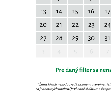
13
14
15
16
17
20
21
22
23
24
27
28
29
30
31
3
4
5
6
7
Pre daný filter sa nen
* Žilinský diár nezodpovedá za zmeny uverejnených
sa jednotlivých udalostí je vhodné si dátum a čas prev