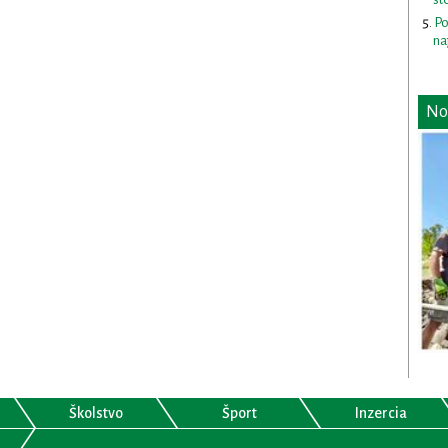
Po
na
No
Školstvo
Šport
Inzercia