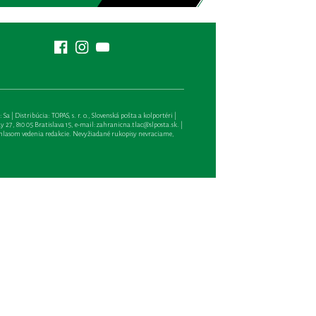
| Distribúcia: TOPAS, s. r. o., Slovenská pošta a kolportéri |
27, 810 05 Bratislava 15, e-mail:
zahranicna.tlac@slposta.sk
. |
hlasom vedenia redakcie. Nevyžiadané rukopisy nevraciame,