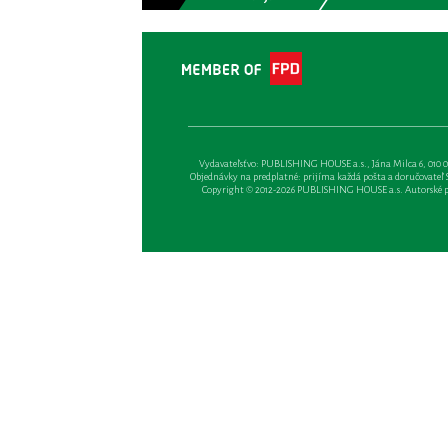
Vydavateľsťvo: PUBLISHING HOUSE a.s., Jána Milca 6, 010 01 Ži
Objednávky na predplatné: prijíma každá pošta a doručovateľ Sl
Copyright © 2012-2026 PUBLISHING HOUSE a.s. Autorské prá