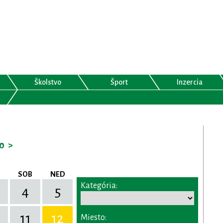
Školstvo
Šport
Inzercia
0
>
SOB
NED
Kategória:
4
5
11
12
Miesto: