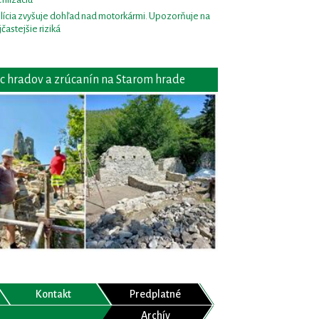
lícia zvyšuje dohľad nad motorkármi. Upozorňuje na
jčastejšie riziká
c hradov a zrúcanín na Starom hrade
Kontakt
Predplatné
Archív