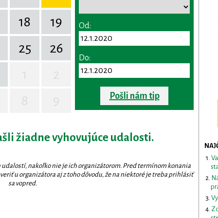
18
19
Od:
25
26
Do:
1
2
Pošli nám tip
8
9
ašli žiadne vyhovujúce udalosti.
NAJ
Va
 udalostí, nakoľko nie je ich organizátorom. Pred termínom konania
st
eriť u organizátora aj z toho dôvodu, že na niektoré je treba prihlásiť
Ná
sa vopred.
pr
Vy
Zd
st