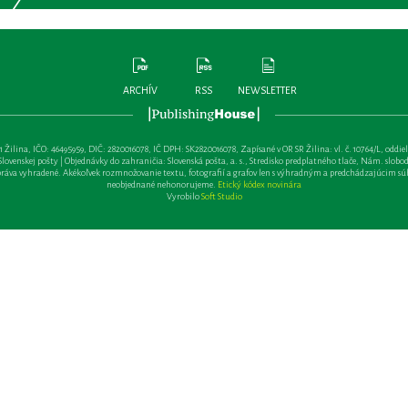
ARCHÍV
RSS
NEWSLETTER
lina, IČO: 46495959, DIČ: 2820016078, IČ DPH: SK2820016078, Zapísané v OR SR Žilina: vl. č. 10764/L, oddiel: Sa 
ovenskej pošty | Objednávky do zahraničia: Slovenská pošta, a. s., Stredisko predplatného tlače, Nám. slobody 
va vyhradené. Akékoľvek rozmnožovanie textu, fotografií a grafov len s výhradným a predchádzajúcim sú
neobjednané nehonorujeme.
Etický kódex novinára
Vyrobilo
Soft Studio