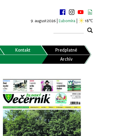
9. august 2026 |
Ľubomíra
|
18°C
Kontakt
Predplatné
Archív