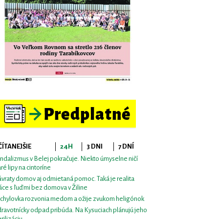
ČÍTANEJŠIE
24H
3 DNI
7 DNÍ
ndalizmus v Belej pokračuje. Niekto úmyselne ničí
aré lipy na cintoríne
vraty domov aj odmietaná pomoc. Taká je realita
áce s ľuďmi bez domova v Žiline
chylovka rozvonia medom a ožije zvukom heligónok
ravotnícky odpad pribúda. Na Kysuciach plánujú jeho
erilizáciu