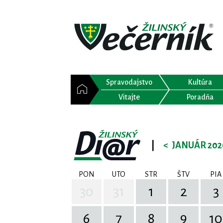
Spravodajstvo
Kultúra
Vitajte
Poradňa
|
<
JANUÁR 202
PON
UTO
STR
ŠTV
PIA
30
31
1
2
3
6
7
8
9
10