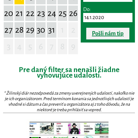
Do:
20
21
22
23
24
25
26
27
28
29
30
31
1
2
Pošli nám tip
3
4
5
6
7
8
9
Pre daný filter sa nenašli žiadne
vyhovujúce udalosti.
* Žilinský diár nezodpovedá za zmeny uverejnených udalostí, nakoľko nie
je ich organizátorom. Pred termínom konania sa jednotlivých udalostí je
vhodné si dátum a čas preveriť u organizátora aj z toho dôvodu, že na
niektoré je treba prihlásiť sa vopred.