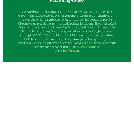
Vydavateľsťvo: PUBLISHING HOUSE a.s., Jána Milca 6, 010 01 Žilina, IČO:
46495959, DIČ: 2820016078, IČ DPH: SK2820016078, Zapísané v OR SR Žilina: vl. č.
10764/L, oddiel: Sa | Distribúcia: TOPAS, s. r. o., Slovenská pošta a kolportéri |
Objednávky na predplatné: prijíma každá pošta a doručovateľ Slovenskej pošty |
Objednávky do zahraničia: Slovenská pošta, a. s., Stredisko predplatného tlače,
Nám. slobody 27, 810 05 Bratislava 15, e-mail:
zahranicna.tlac@slposta.sk
. |
Copyright © 2012-2026 PUBLISHING HOUSE a.s. Autorské práva vyhradené.
Akékoľvek rozmnožovanie textu, fotografií a grafov len s výhradným a
predchádzajúcim súhlasom vedenia redakcie. Nevyžiadané rukopisy nevraciame,
neobjednané nehonorujeme.
Etický kódex novinára
Vyrobilo
Soft Studio