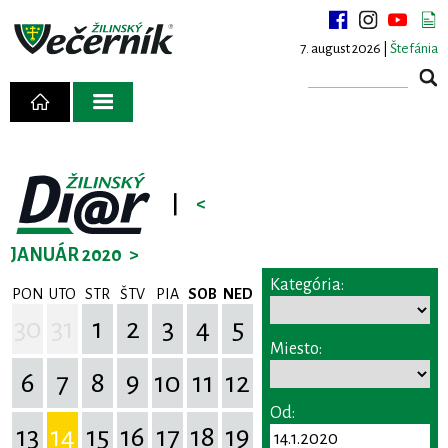
7. august 2026 |
Štefánia
|
<
JANUÁR 2020
>
Kategória:
PON
UTO
STR
ŠTV
PIA
SOB
NED
30
31
1
2
3
4
5
Miesto:
6
7
8
9
10
11
12
Od:
13
14
15
16
17
18
19