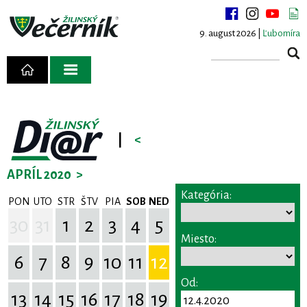
9. august 2026 |
Ľubomíra
|
<
APRÍL 2020
>
Kategória:
PON
UTO
STR
ŠTV
PIA
SOB
NED
30
31
1
2
3
4
5
Miesto:
6
7
8
9
10
11
12
Od:
13
14
15
16
17
18
19