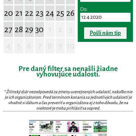
Do:
20
21
22
23
24
25
26
27
28
29
30
1
2
3
Pošli nám tip
4
5
6
7
8
9
10
Pre daný filter sa nenašli žiadne
vyhovujúce udalosti.
* Žilinský diár nezodpovedá za zmeny uverejnených udalostí, nakoľko nie
je ich organizátorom. Pred termínom konania sa jednotlivých udalostí je
vhodné si dátum a čas preveriť u organizátora aj z toho dôvodu, že na
niektoré je treba prihlásiť sa vopred.