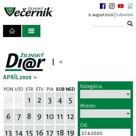
9. august 2026 |
Ľubomíra
|
<
APRÍL 2020
>
Kategória:
PON
UTO
STR
ŠTV
PIA
SOB
NED
30
31
1
2
3
4
5
Miesto:
6
7
8
9
10
11
12
Od:
13
14
15
16
17
18
19