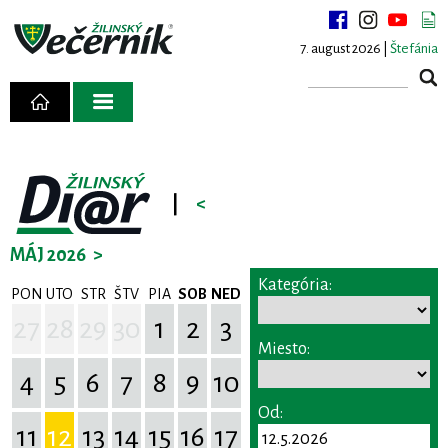
7. august 2026 |
Štefánia
|
<
MÁJ 2026
>
Kategória:
PON
UTO
STR
ŠTV
PIA
SOB
NED
27
28
29
30
1
2
3
Miesto:
4
5
6
7
8
9
10
Od:
11
12
13
14
15
16
17