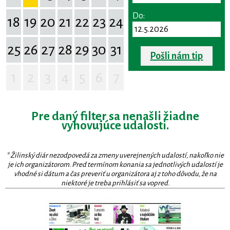
Do:
18
19
20
21
22
23
24
25
26
27
28
29
30
31
Pošli nám tip
1
2
3
4
5
6
7
Pre daný filter sa nenašli žiadne
vyhovujúce udalosti.
* Žilinský diár nezodpovedá za zmeny uverejnených udalostí, nakoľko nie
je ich organizátorom. Pred termínom konania sa jednotlivých udalostí je
vhodné si dátum a čas preveriť u organizátora aj z toho dôvodu, že na
niektoré je treba prihlásiť sa vopred.