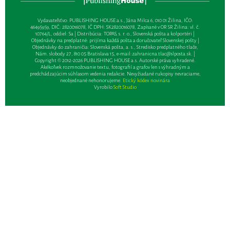
Vydavateľsťvo: PUBLISHING HOUSE a.s., Jána Milca 6, 010 01 Žilina, IČO:
46495959, DIČ: 2820016078, IČ DPH: SK2820016078, Zapísané v OR SR Žilina: vl. č.
10764/L, oddiel: Sa | Distribúcia: TOPAS, s. r. o., Slovenská pošta a kolportéri |
Objednávky na predplatné: prijíma každá pošta a doručovateľ Slovenskej pošty |
Objednávky do zahraničia: Slovenská pošta, a. s., Stredisko predplatného tlače,
Nám. slobody 27, 810 05 Bratislava 15, e-mail:
zahranicna.tlac@slposta.sk
. |
Copyright © 2012-2026 PUBLISHING HOUSE a.s. Autorské práva vyhradené.
Akékoľvek rozmnožovanie textu, fotografií a grafov len s výhradným a
predchádzajúcim súhlasom vedenia redakcie. Nevyžiadané rukopisy nevraciame,
neobjednané nehonorujeme.
Etický kódex novinára
Vyrobilo
Soft Studio