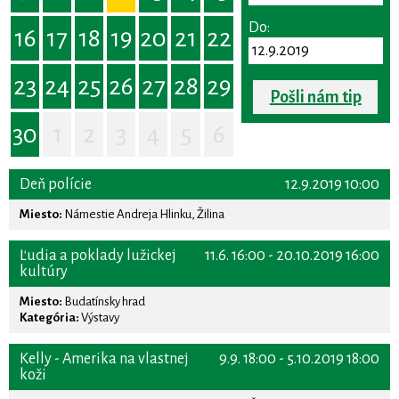
Do:
16
17
18
19
20
21
22
23
24
25
26
27
28
29
Pošli nám tip
30
1
2
3
4
5
6
Deň polície
12.9.2019 10:00
Miesto:
Námestie Andreja Hlinku, Žilina
Ľudia a poklady lužickej
11.6. 16:00 - 20.10.2019 16:00
kultúry
Miesto:
Budatínsky hrad
Kategória:
Výstavy
Kelly - Amerika na vlastnej
9.9. 18:00 - 5.10.2019 18:00
koži