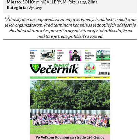
Miesto:
SOHO1 miniGALLERY, M. Rázusa 23, Žilina
Kategória:
Výstavy
* Žilinský diár nezodpovedá za zmeny uverejnených udalostí, nakoľko nie
je ich organizátorom. Pred termínom konania sa jednotlivých udalostí je
vhodné si dátum a čas preveriť u organizátora aj z toho dôvodu, že na
niektoré je treba prihlásiť sa vopred.