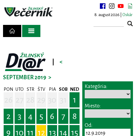
8. august 2026 |
Oskár
|
<
SEPTEMBER 2019
>
Kategória:
PON
UTO
STR
ŠTV
PIA
SOB
NED
26
27
28
29
30
31
1
Miesto:
2
3
4
5
6
7
8
Od:
9
10
11
12
13
14
15