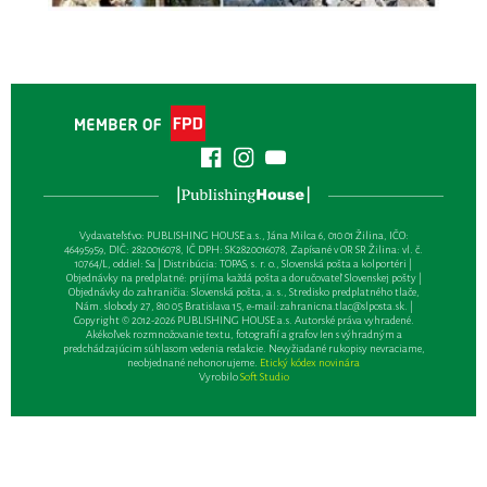
Vydavateľsťvo: PUBLISHING HOUSE a.s., Jána Milca 6, 010 01 Žilina, IČO:
46495959, DIČ: 2820016078, IČ DPH: SK2820016078, Zapísané v OR SR Žilina: vl. č.
10764/L, oddiel: Sa | Distribúcia: TOPAS, s. r. o., Slovenská pošta a kolportéri |
Objednávky na predplatné: prijíma každá pošta a doručovateľ Slovenskej pošty |
Objednávky do zahraničia: Slovenská pošta, a. s., Stredisko predplatného tlače,
Nám. slobody 27, 810 05 Bratislava 15, e-mail:
zahranicna.tlac@slposta.sk
. |
Copyright © 2012-2026 PUBLISHING HOUSE a.s. Autorské práva vyhradené.
Akékoľvek rozmnožovanie textu, fotografií a grafov len s výhradným a
predchádzajúcim súhlasom vedenia redakcie. Nevyžiadané rukopisy nevraciame,
neobjednané nehonorujeme.
Etický kódex novinára
Vyrobilo
Soft Studio