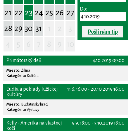
Do:
21
22
23
24
25
26
27
28
29
30
31
1
2
3
Pošli nám tip
4
5
6
7
8
9
10
Primátorský deň
4.10.2019 09:00
Miesto:
Žilina
Kategória:
Kultúra
Ľudia a poklady lužickej
11.6. 16:00 - 20.10.2019 16:00
kultúry
Miesto:
Budatínsky hrad
Kategória:
Výstavy
Kelly - Amerika na vlastnej
9.9. 18:00 - 5.10.2019 18:00
koži