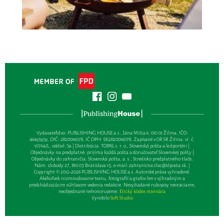
Vydavateľsťvo: PUBLISHING HOUSE a.s., Jána Milca 6, 010 01 Žilina, IČO:
46495959, DIČ: 2820016078, IČ DPH: SK2820016078, Zapísané v OR SR Žilina: vl. č.
10764/L, oddiel: Sa | Distribúcia: TOPAS, s. r. o., Slovenská pošta a kolportéri |
Objednávky na predplatné: prijíma každá pošta a doručovateľ Slovenskej pošty |
Objednávky do zahraničia: Slovenská pošta, a. s., Stredisko predplatného tlače,
Nám. slobody 27, 810 05 Bratislava 15, e-mail:
zahranicna.tlac@slposta.sk
. |
Copyright © 2012-2026 PUBLISHING HOUSE a.s. Autorské práva vyhradené.
Akékoľvek rozmnožovanie textu, fotografií a grafov len s výhradným a
predchádzajúcim súhlasom vedenia redakcie. Nevyžiadané rukopisy nevraciame,
neobjednané nehonorujeme.
Etický kódex novinára
Vyrobilo
Soft Studio