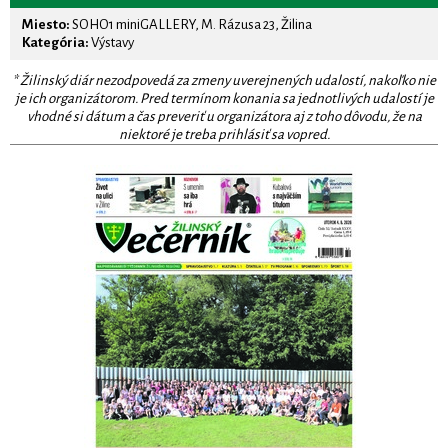
Miesto:
SOHO1 miniGALLERY, M. Rázusa 23, Žilina
Kategória:
Výstavy
* Žilinský diár nezodpovedá za zmeny uverejnených udalostí, nakoľko nie
je ich organizátorom. Pred termínom konania sa jednotlivých udalostí je
vhodné si dátum a čas preveriť u organizátora aj z toho dôvodu, že na
niektoré je treba prihlásiť sa vopred.