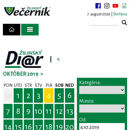
7. august 2026 |
Štefánia
|
<
OKTÓBER 2019
>
Kategória:
PON
UTO
STR
ŠTV
PIA
SOB
NED
30
1
2
3
4
5
6
Miesto:
7
8
9
10
11
12
13
Od:
14
15
16
17
18
19
20