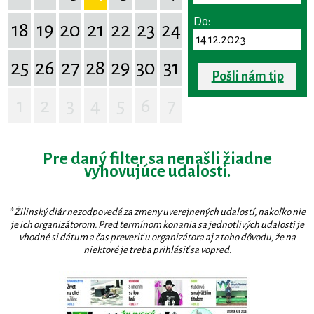
Do:
18
19
20
21
22
23
24
25
26
27
28
29
30
31
Pošli nám tip
1
2
3
4
5
6
7
Pre daný filter sa nenašli žiadne
vyhovujúce udalosti.
* Žilinský diár nezodpovedá za zmeny uverejnených udalostí, nakoľko nie
je ich organizátorom. Pred termínom konania sa jednotlivých udalostí je
vhodné si dátum a čas preveriť u organizátora aj z toho dôvodu, že na
niektoré je treba prihlásiť sa vopred.