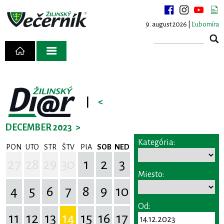
9. august 2026 |
Ľubomíra
|
<
DECEMBER 2023
>
Kategória:
PON
UTO
STR
ŠTV
PIA
SOB
NED
27
28
29
30
1
2
3
Miesto:
4
5
6
7
8
9
10
Od:
11
12
13
14
15
16
17