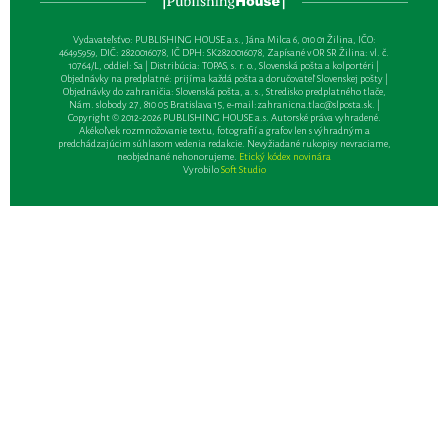
Vydavateľsťvo: PUBLISHING HOUSE a.s., Jána Milca 6, 010 01 Žilina, IČO:
46495959, DIČ: 2820016078, IČ DPH: SK2820016078, Zapísané v OR SR Žilina: vl. č.
10764/L, oddiel: Sa | Distribúcia: TOPAS, s. r. o., Slovenská pošta a kolportéri |
Objednávky na predplatné: prijíma každá pošta a doručovateľ Slovenskej pošty |
Objednávky do zahraničia: Slovenská pošta, a. s., Stredisko predplatného tlače,
Nám. slobody 27, 810 05 Bratislava 15, e-mail:
zahranicna.tlac@slposta.sk
. |
Copyright © 2012-2026 PUBLISHING HOUSE a.s. Autorské práva vyhradené.
Akékoľvek rozmnožovanie textu, fotografií a grafov len s výhradným a
predchádzajúcim súhlasom vedenia redakcie. Nevyžiadané rukopisy nevraciame,
neobjednané nehonorujeme.
Etický kódex novinára
Vyrobilo
Soft Studio