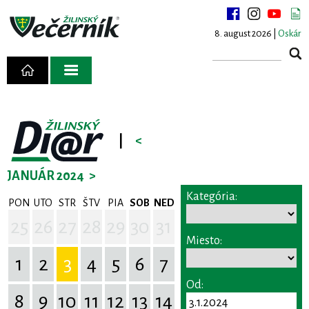
8. august 2026 |
Oskár
|
<
JANUÁR 2024
>
Kategória:
PON
UTO
STR
ŠTV
PIA
SOB
NED
25
26
27
28
29
30
31
Miesto:
1
2
3
4
5
6
7
Od:
8
9
10
11
12
13
14