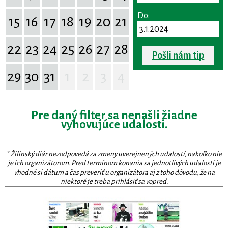
Do:
15
16
17
18
19
20
21
22
23
24
25
26
27
28
Pošli nám tip
29
30
31
1
2
3
4
Pre daný filter sa nenašli žiadne
vyhovujúce udalosti.
* Žilinský diár nezodpovedá za zmeny uverejnených udalostí, nakoľko nie
je ich organizátorom. Pred termínom konania sa jednotlivých udalostí je
vhodné si dátum a čas preveriť u organizátora aj z toho dôvodu, že na
niektoré je treba prihlásiť sa vopred.