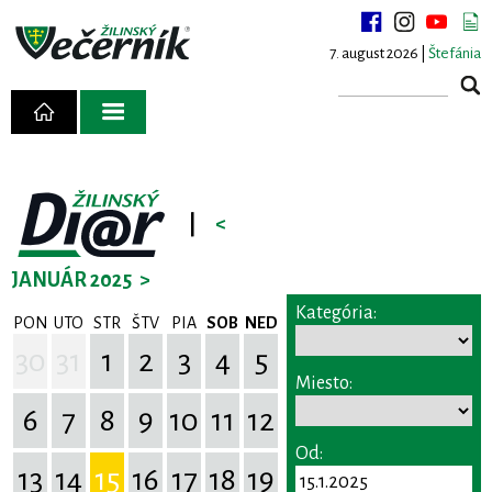
7. august 2026 |
Štefánia
|
<
JANUÁR 2025
>
Kategória:
PON
UTO
STR
ŠTV
PIA
SOB
NED
30
31
1
2
3
4
5
Miesto:
6
7
8
9
10
11
12
Od:
13
14
15
16
17
18
19