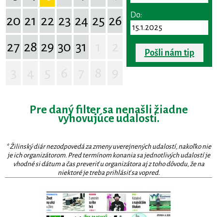
Do:
20
21
22
23
24
25
26
27
28
29
30
31
1
2
Pošli nám tip
3
4
5
6
7
8
9
Pre daný filter sa nenašli žiadne
vyhovujúce udalosti.
* Žilinský diár nezodpovedá za zmeny uverejnených udalostí, nakoľko nie
je ich organizátorom. Pred termínom konania sa jednotlivých udalostí je
vhodné si dátum a čas preveriť u organizátora aj z toho dôvodu, že na
niektoré je treba prihlásiť sa vopred.