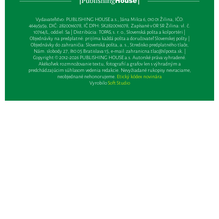
Vydavateľsťvo: PUBLISHING HOUSE a.s., Jána Milca 6, 010 01 Žilina, IČO:
46495959, DIČ: 2820016078, IČ DPH: SK2820016078, Zapísané v OR SR Žilina: vl. č.
10764/L, oddiel: Sa | Distribúcia: TOPAS, s. r. o., Slovenská pošta a kolportéri |
Objednávky na predplatné: prijíma každá pošta a doručovateľ Slovenskej pošty |
Objednávky do zahraničia: Slovenská pošta, a. s., Stredisko predplatného tlače,
Nám. slobody 27, 810 05 Bratislava 15, e-mail:
zahranicna.tlac@slposta.sk
. |
Copyright © 2012-2026 PUBLISHING HOUSE a.s. Autorské práva vyhradené.
Akékoľvek rozmnožovanie textu, fotografií a grafov len s výhradným a
predchádzajúcim súhlasom vedenia redakcie. Nevyžiadané rukopisy nevraciame,
neobjednané nehonorujeme.
Etický kódex novinára
Vyrobilo
Soft Studio