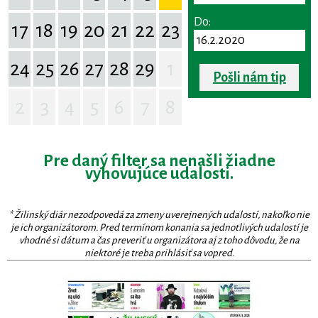
Do:
17
18
19
20
21
22
23
24
25
26
27
28
29
1
Pošli nám tip
2
3
4
5
6
7
8
Pre daný filter sa nenašli žiadne
vyhovujúce udalosti.
* Žilinský diár nezodpovedá za zmeny uverejnených udalostí, nakoľko nie
je ich organizátorom. Pred termínom konania sa jednotlivých udalostí je
vhodné si dátum a čas preveriť u organizátora aj z toho dôvodu, že na
niektoré je treba prihlásiť sa vopred.