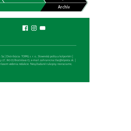
Archív
| Distribúcia: TOPAS, s. r. o., Slovenská pošta a kolportéri |
27, 810 05 Bratislava 15, e-mail:
zahranicna.tlac@slposta.sk
. |
hlasom vedenia redakcie. Nevyžiadané rukopisy nevraciame,