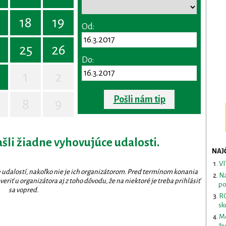
18
19
Od:
25
26
Do:
1
2
Pošli nám tip
8
9
ašli žiadne vyhovujúce udalosti.
NAJ
VI
 udalostí, nakoľko nie je ich organizátorom. Pred termínom konania
Na
eriť u organizátora aj z toho dôvodu, že na niektoré je treba prihlásiť
po
sa vopred.
RO
sk
Me
ži