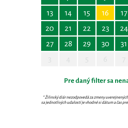
13
14
15
16
17
20
21
22
23
24
27
28
29
30
31
3
4
5
6
7
Pre daný filter sa nen
* Žilinský diár nezodpovedá za zmeny uverejnených
sa jednotlivých udalostí je vhodné si dátum a čas prev