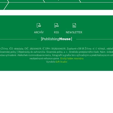
ARCHÍV
RSS
NEWSLETTER
lina, IČO: 46495959, DIČ: 2820016078, IČ DPH: SK2820016078, Zapísané v OR SR Žilina: vl. č. 10764/L, oddiel: Sa 
ovenskej pošty | Objednávky do zahraničia: Slovenská pošta, a. s., Stredisko predplatného tlače, Nám. slobody 
va vyhradené. Akékoľvek rozmnožovanie textu, fotografií a grafov len s výhradným a predchádzajúcim sú
neobjednané nehonorujeme.
Etický kódex novinára
Vyrobilo
Soft Studio