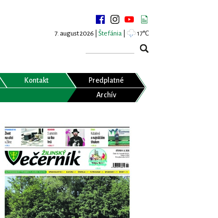
7. august 2026 |
Štefánia
|
17°C
Kontakt
Predplatné
Archív