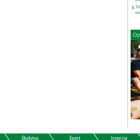
Pr
mô
Op
Školstvo
Šport
Inzercia