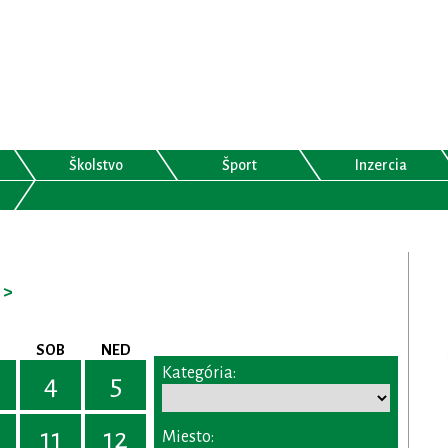
Školstvo
Šport
Inzercia
>
SOB
NED
Kategória:
4
5
11
12
Miesto: