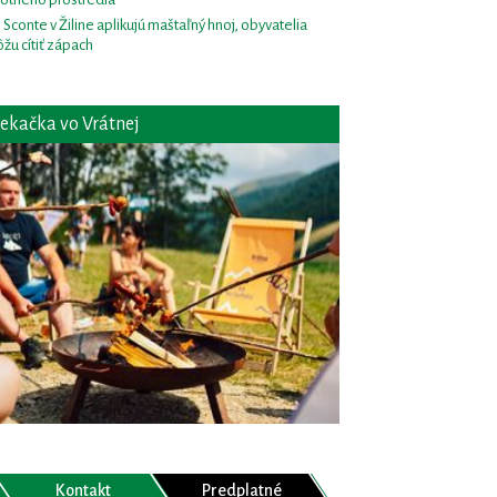
i Sconte v Žiline aplikujú maštaľný hnoj, obyvatelia
žu cítiť zápach
ekačka vo Vrátnej
Kontakt
Predplatné