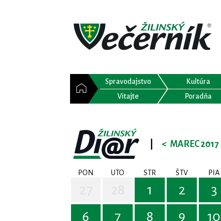
Spravodajstvo
Kultúra
Vitajte
Poradňa
|
<
MAREC 2017
PON
UTO
STR
ŠTV
PIA
27
28
1
2
3
6
7
8
9
10