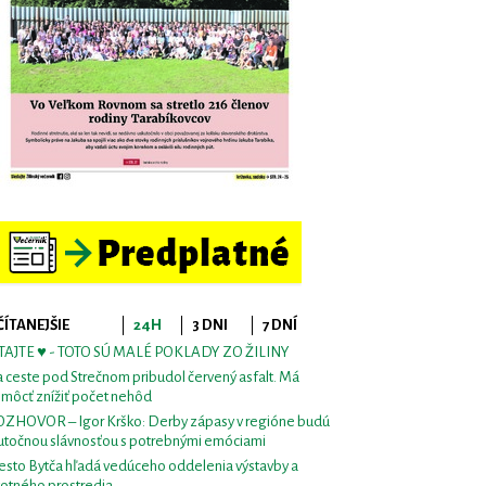
ČÍTANEJŠIE
24H
3 DNI
7 DNÍ
TAJTE ♥ - TOTO SÚ MALÉ POKLADY ZO ŽILINY
 ceste pod Strečnom pribudol červený asfalt. Má
môcť znížiť počet nehôd
ZHOVOR – Igor Krško: Derby zápasy v regióne budú
utočnou slávnosťou s potrebnými emóciami
sto Bytča hľadá vedúceho oddelenia výstavby a
votného prostredia