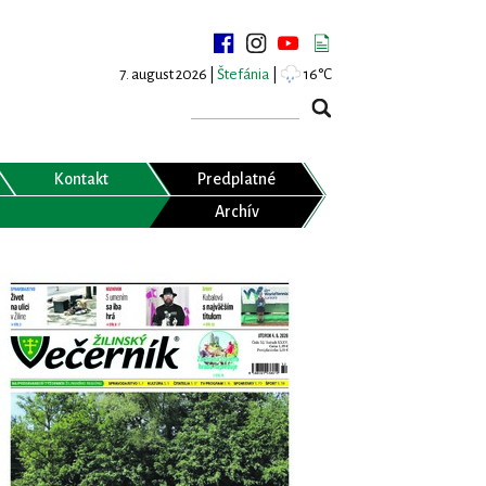
7. august 2026 |
Štefánia
|
16°C
Kontakt
Predplatné
Archív