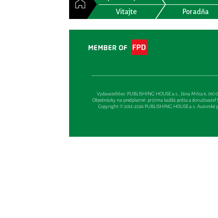
Vitajte
Poradňa
Vydavateľsťvo: PUBLISHING HOUSE a.s., Jána Milca 6, 010 01 Ži
Objednávky na predplatné: prijíma každá pošta a doručovateľ Sl
Copyright © 2012-2026 PUBLISHING HOUSE a.s. Autorské prá