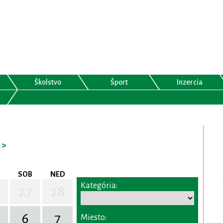
Školstvo
Šport
Inzercia
>
SOB
NED
Kategória:
27
28
6
7
Miesto: