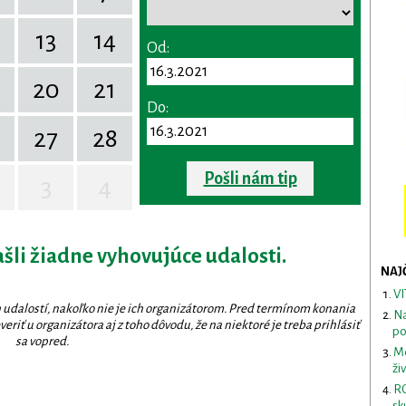
13
14
Od:
20
21
Do:
27
28
Pošli nám tip
3
4
ašli žiadne vyhovujúce udalosti.
NAJ
VI
 udalostí, nakoľko nie je ich organizátorom. Pred termínom konania
Na
eriť u organizátora aj z toho dôvodu, že na niektoré je treba prihlásiť
po
sa vopred.
Me
ži
RO
sk