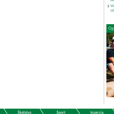
Vo
zá
Op
Školstvo
Šport
Inzercia