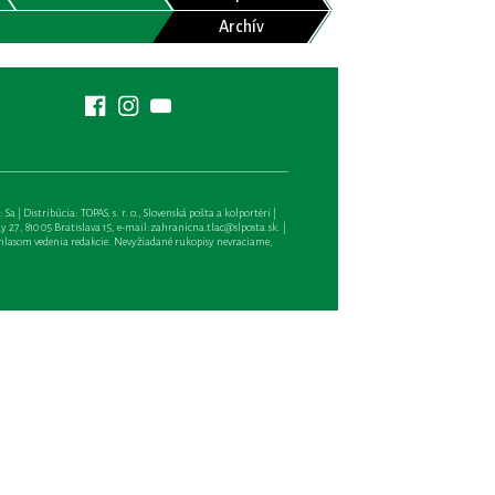
Archív
| Distribúcia: TOPAS, s. r. o., Slovenská pošta a kolportéri |
27, 810 05 Bratislava 15, e-mail:
zahranicna.tlac@slposta.sk
. |
hlasom vedenia redakcie. Nevyžiadané rukopisy nevraciame,