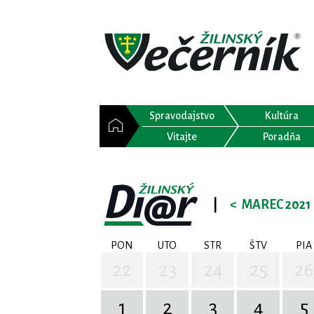
Spravodajstvo
Kultúra
Vitajte
Poradňa
|
<
MAREC 2021
PON
UTO
STR
ŠTV
PIA
22
23
24
25
26
1
2
3
4
5