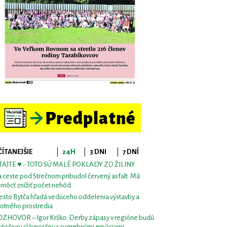
ČÍTANEJŠIE
24H
3 DNI
7 DNÍ
TAJTE ♥ - TOTO SÚ MALÉ POKLADY ZO ŽILINY
 ceste pod Strečnom pribudol červený asfalt. Má
môcť znížiť počet nehôd
sto Bytča hľadá vedúceho oddelenia výstavby a
votného prostredia
ZHOVOR – Igor Krško: Derby zápasy v regióne budú
utočnou slávnosťou s potrebnými emóciami