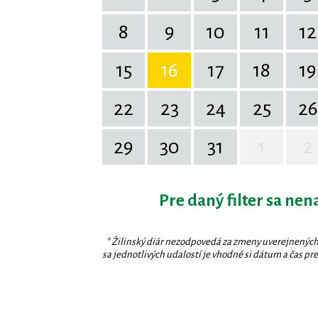
8
9
10
11
12
15
16
17
18
19
22
23
24
25
26
29
30
31
1
2
Pre daný filter sa nen
* Žilinský diár nezodpovedá za zmeny uverejnených
sa jednotlivých udalostí je vhodné si dátum a čas prev