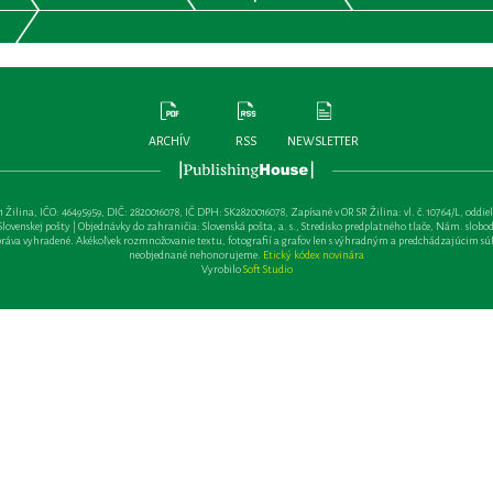
ARCHÍV
RSS
NEWSLETTER
lina, IČO: 46495959, DIČ: 2820016078, IČ DPH: SK2820016078, Zapísané v OR SR Žilina: vl. č. 10764/L, oddiel: Sa 
ovenskej pošty | Objednávky do zahraničia: Slovenská pošta, a. s., Stredisko predplatného tlače, Nám. slobody 
va vyhradené. Akékoľvek rozmnožovanie textu, fotografií a grafov len s výhradným a predchádzajúcim sú
neobjednané nehonorujeme.
Etický kódex novinára
Vyrobilo
Soft Studio