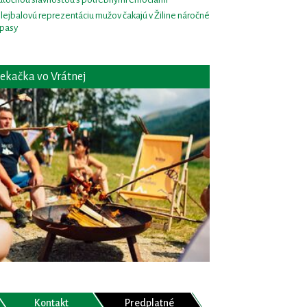
lejbalovú reprezentáciu mužov čakajú v Žiline náročné
pasy
ekačka vo Vrátnej
Kontakt
Predplatné