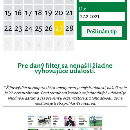
Do:
15
16
17
18
19
20
21
22
23
24
25
26
27
28
Pošli nám tip
1
2
3
4
5
6
7
Pre daný filter sa nenašli žiadne
vyhovujúce udalosti.
* Žilinský diár nezodpovedá za zmeny uverejnených udalostí, nakoľko nie
je ich organizátorom. Pred termínom konania sa jednotlivých udalostí je
vhodné si dátum a čas preveriť u organizátora aj z toho dôvodu, že na
niektoré je treba prihlásiť sa vopred.