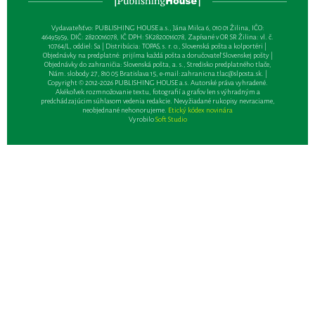
Vydavateľsťvo: PUBLISHING HOUSE a.s., Jána Milca 6, 010 01 Žilina, IČO:
46495959, DIČ: 2820016078, IČ DPH: SK2820016078, Zapísané v OR SR Žilina: vl. č.
10764/L, oddiel: Sa | Distribúcia: TOPAS, s. r. o., Slovenská pošta a kolportéri |
Objednávky na predplatné: prijíma každá pošta a doručovateľ Slovenskej pošty |
Objednávky do zahraničia: Slovenská pošta, a. s., Stredisko predplatného tlače,
Nám. slobody 27, 810 05 Bratislava 15, e-mail:
zahranicna.tlac@slposta.sk
. |
Copyright © 2012-2026 PUBLISHING HOUSE a.s. Autorské práva vyhradené.
Akékoľvek rozmnožovanie textu, fotografií a grafov len s výhradným a
predchádzajúcim súhlasom vedenia redakcie. Nevyžiadané rukopisy nevraciame,
neobjednané nehonorujeme.
Etický kódex novinára
Vyrobilo
Soft Studio