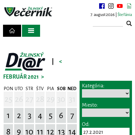
7. august 2026 |
Štefánia
|
<
FEBRUÁR 2021
>
Kategória:
PON
UTO
STR
ŠTV
PIA
SOB
NED
25
26
27
28
29
30
31
Miesto:
1
2
3
4
5
6
7
Od:
8
9
10
11
12
13
14