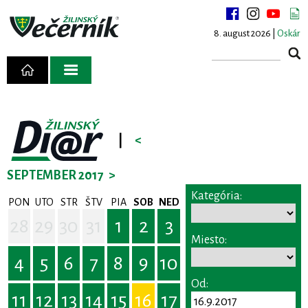
8. august 2026 |
Oskár
|
<
SEPTEMBER 2017
>
Kategória:
PON
UTO
STR
ŠTV
PIA
SOB
NED
28
29
30
31
1
2
3
Miesto:
4
5
6
7
8
9
10
Od:
11
12
13
14
15
16
17