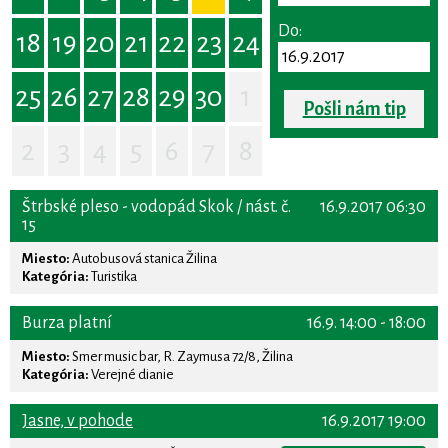
Do:
18
19
20
21
22
23
24
25
26
27
28
29
30
1
Pošli nám tip
2
3
4
5
6
7
8
Štrbské pleso - vodopád Skok / nást. č.
16.9.2017 06:30
15
Miesto:
Autobusová stanica Žilina
Kategória:
Turistika
Burza platní
16.9. 14:00 - 18:00
Miesto:
Smer music bar, R. Zaymusa 72/8, Žilina
Kategória:
Verejné dianie
Jasne, v pohode
16.9.2017 19:00