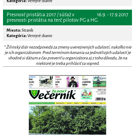
Kategória:
Verejné dianie
Presnosť pristátia 2017 / súťaž v
16.9. - 17.9.2017
presnosti pristátia na terč pilotov PG a HG
Miesto:
Straník
Kategória:
Verejné dianie
* Žilinský diár nezodpovedá za zmeny uverejnených udalostí, nakoľko nie
je ich organizátorom. Pred termínom konania sa jednotlivých udalostí je
vhodné si dátum a čas preveriť u organizátora aj z toho dôvodu, že na
niektoré je treba prihlásiť sa vopred.