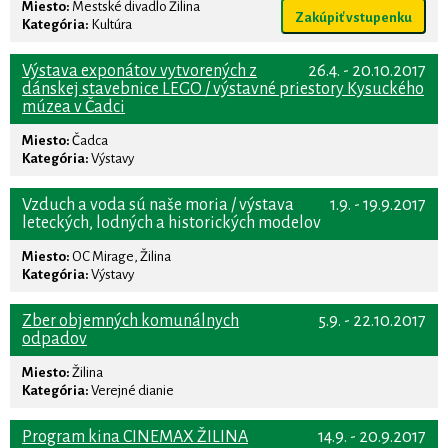
Miesto:
Mestské divadlo Žilina
Zakúpiť vstupenku
Kategória:
Kultúra
Výstava exponátov vytvorených z
26.4. - 20.10.2017
dánskej stavebnice LEGO / výstavné priestory Kysuckého
múzea v Čadci
Miesto:
Čadca
Kategória:
Výstavy
Vzduch a voda sú naše moria / výstava
1.9. - 19.9.2017
leteckých, lodných a historických modelov
Miesto:
OC Mirage, Žilina
Kategória:
Výstavy
Zber objemných komunálnych
5.9. - 22.10.2017
odpadov
Miesto:
Žilina
Kategória:
Verejné dianie
Program kina CINEMAX ŽILINA
14.9. - 20.9.2017