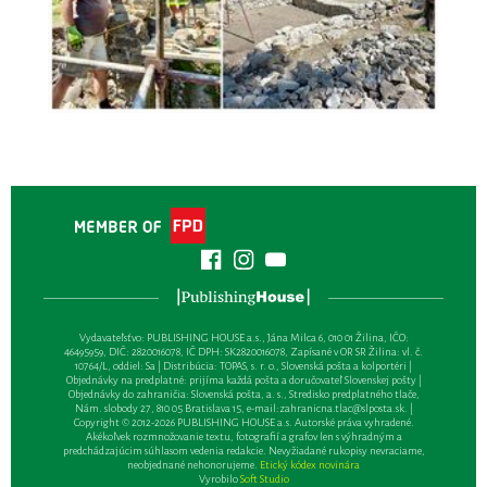
Vydavateľsťvo: PUBLISHING HOUSE a.s., Jána Milca 6, 010 01 Žilina, IČO:
46495959, DIČ: 2820016078, IČ DPH: SK2820016078, Zapísané v OR SR Žilina: vl. č.
10764/L, oddiel: Sa | Distribúcia: TOPAS, s. r. o., Slovenská pošta a kolportéri |
Objednávky na predplatné: prijíma každá pošta a doručovateľ Slovenskej pošty |
Objednávky do zahraničia: Slovenská pošta, a. s., Stredisko predplatného tlače,
Nám. slobody 27, 810 05 Bratislava 15, e-mail:
zahranicna.tlac@slposta.sk
. |
Copyright © 2012-2026 PUBLISHING HOUSE a.s. Autorské práva vyhradené.
Akékoľvek rozmnožovanie textu, fotografií a grafov len s výhradným a
predchádzajúcim súhlasom vedenia redakcie. Nevyžiadané rukopisy nevraciame,
neobjednané nehonorujeme.
Etický kódex novinára
Vyrobilo
Soft Studio