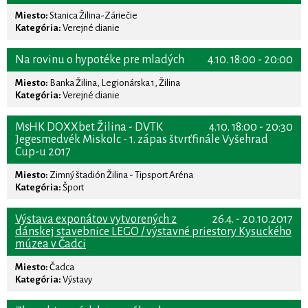
Miesto:
Stanica Žilina-Záriečie
Kategória:
Verejné dianie
Na rovinu o hypotéke pre mladých
4.10. 18:00 - 20:00
Miesto:
Banka Žilina, Legionárska 1, Žilina
Kategória:
Verejné dianie
MsHK DOXXbet Žilina - DVTK
4.10. 18:00 - 20:30
Jegesmedvék Miskolc - 1. zápas štvrťfinále Vyšehrad
Cup-u 2017
Miesto:
Zimný štadión Žilina - Tipsport Aréna
Kategória:
Šport
Výstava exponátov vytvorených z
26.4. - 20.10.2017
dánskej stavebnice LEGO / výstavné priestory Kysuckého
múzea v Čadci
Miesto:
Čadca
Kategória:
Výstavy