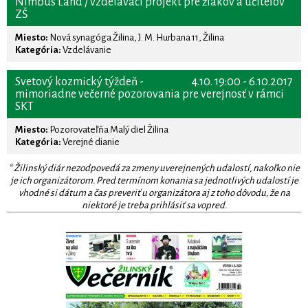
Nimbus Land / vzdelávací projekt pre žiakov a učiteľov
ZŠ
Miesto:
Nová synagóga Žilina, J. M. Hurbana 11, Žilina
Kategória:
Vzdelávanie
Svetový kozmický týždeň -
4.10. 19:00 - 6.10.2017
mimoriadne večerné pozorovania pre verejnosť v rámci
SKT
Miesto:
Pozorovateľňa Malý diel Žilina
Kategória:
Verejné dianie
* Žilinský diár nezodpovedá za zmeny uverejnených udalostí, nakoľko nie
je ich organizátorom. Pred termínom konania sa jednotlivých udalostí je
vhodné si dátum a čas preveriť u organizátora aj z toho dôvodu, že na
niektoré je treba prihlásiť sa vopred.