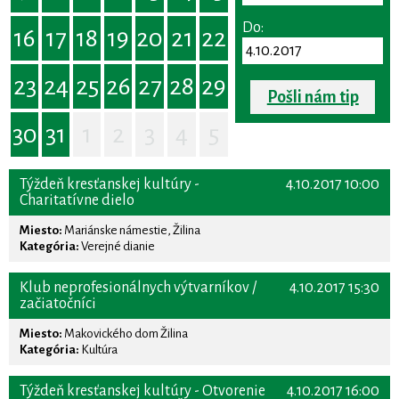
Do:
16
17
18
19
20
21
22
23
24
25
26
27
28
29
Pošli nám tip
30
31
1
2
3
4
5
Týždeň kresťanskej kultúry -
4.10.2017 10:00
Charitatívne dielo
Miesto:
Mariánske námestie, Žilina
Kategória:
Verejné dianie
Klub neprofesionálnych výtvarníkov /
4.10.2017 15:30
začiatočníci
Miesto:
Makovického dom Žilina
Kategória:
Kultúra
Týždeň kresťanskej kultúry - Otvorenie
4.10.2017 16:00