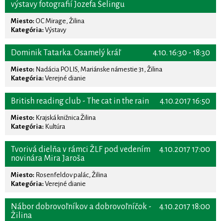
výstavy fotografií Jozefa Šelingu
Miesto:
OC Mirage, Žilina
Kategória:
Výstavy
Dominik Tatarka. Osamelý kráľ
4.10. 16:30 - 18:30
Miesto:
Nadácia POLIS, Mariánske námestie 31, Žilina
Kategória:
Verejné dianie
British reading club - The cat in the rain
4.10.2017 16:50
Miesto:
Krajská knižnica Žilina
Kategória:
Kultúra
Tvorivá dielňa v rámci ŽLF pod vedením
4.10.2017 17:00
novinára Mira Jaroša
Miesto:
Rosenfeldov palác, Žilina
Kategória:
Verejné dianie
Nábor dobrovoľníkov a dobrovoľníčok -
4.10.2017 18:00
Žilina