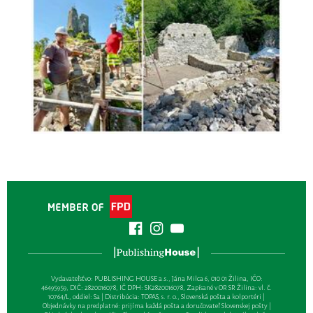
Vydavateľsťvo: PUBLISHING HOUSE a.s., Jána Milca 6, 010 01 Žilina, IČO:
46495959, DIČ: 2820016078, IČ DPH: SK2820016078, Zapísané v OR SR Žilina: vl. č.
10764/L, oddiel: Sa | Distribúcia: TOPAS, s. r. o., Slovenská pošta a kolportéri |
Objednávky na predplatné: prijíma každá pošta a doručovateľ Slovenskej pošty |