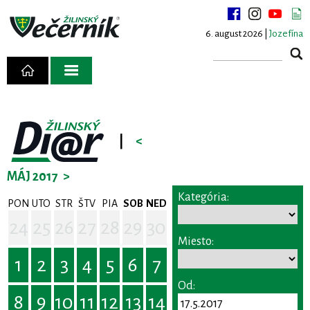
6. august 2026 |
Jozefína
|
<
MÁJ 2017
>
Kategória:
PON
UTO
STR
ŠTV
PIA
SOB
NED
24
25
26
27
28
29
30
Miesto:
1
2
3
4
5
6
7
Od:
8
9
10
11
12
13
14