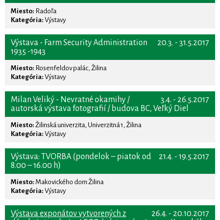
Miesto:
Radoľa
Kategória:
Výstavy
Výstava - Farm Security Administration
20.3. - 31.5.2017
1935 -1943
Miesto:
Rosenfeldov palác, Žilina
Kategória:
Výstavy
Milan Veliký - Nevratné okamihy /
3.4. - 26.5.2017
autorská výstava fotografií / budova BC, Veľký Diel
Miesto:
Žilinská univerzita, Univerzitná 1, Žilina
Kategória:
Výstavy
Výstava: TVORBA (pondelok – piatok od
21.4. - 19.5.2017
8.00 – 16.00 h)
Miesto:
Makovického dom Žilina
Kategória:
Výstavy
Výstava exponátov vytvorených z
26.4. - 20.10.2017