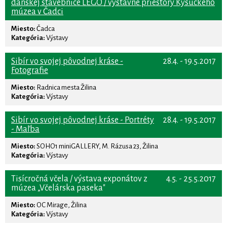
dánskej stavebnice LEGO / výstavné priestory Kysuckého
múzea v Čadci
Miesto:
Čadca
Kategória:
Výstavy
Sibír vo svojej pôvodnej kráse -
28.4. - 19.5.2017
Fotografie
Miesto:
Radnica mesta Žilina
Kategória:
Výstavy
Sibír vo svojej pôvodnej kráse - Portréty
28.4. - 19.5.2017
- Maľba
Miesto:
SOHO1 miniGALLERY, M. Rázusa 23, Žilina
Kategória:
Výstavy
Tisícročná včela / výstava exponátov z
4.5. - 25.5.2017
múzea „Včelárska paseka"
Miesto:
OC Mirage, Žilina
Kategória:
Výstavy