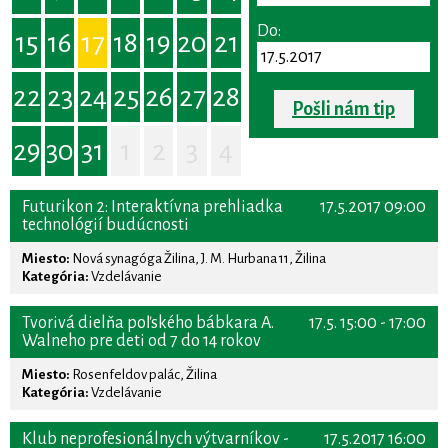
Do:
15
16
17
18
19
20
21
22
23
24
25
26
27
28
Pošli nám tip
29
30
31
1
2
3
4
Futurikon 2: Interaktívna prehliadka
17.5.2017 09:00
technológií budúcnosti
Miesto:
Nová synagóga Žilina, J. M. Hurbana 11, Žilina
Kategória:
Vzdelávanie
Tvorivá dielňa poľského bábkara A.
17.5. 15:00 - 17:00
Walneho pre deti od 7 do 14 rokov
Miesto:
Rosenfeldov palác, Žilina
Kategória:
Vzdelávanie
Klub neprofesionálnych výtvarníkov -
17.5.2017 16:00