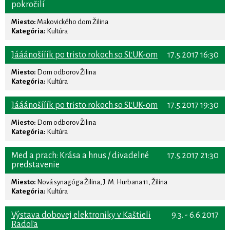
pokročilí
Miesto:
Makovického dom Žilina
Kategória:
Kultúra
Jááánošííík po tristo rokoch so SĽUK-om
17.5.2017 16:30
Miesto:
Dom odborov Žilina
Kategória:
Kultúra
Jááánošííík po tristo rokoch so SĽUK-om
17.5.2017 19:30
Miesto:
Dom odborov Žilina
Kategória:
Kultúra
Med a prach: Krása a hnus / divadelné
17.5.2017 21:30
predstavenie
Miesto:
Nová synagóga Žilina, J. M. Hurbana 11, Žilina
Kategória:
Kultúra
Výstava dobovej elektroniky v Kaštieli
9.3. - 6.6.2017
Radoľa