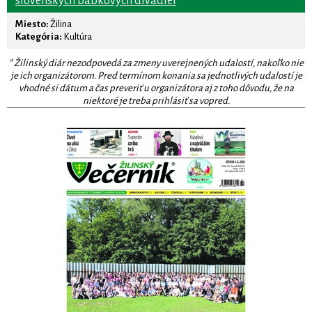
slovenských bábkových divadiel
Miesto:
Žilina
Kategória:
Kultúra
* Žilinský diár nezodpovedá za zmeny uverejnených udalostí, nakoľko nie
je ich organizátorom. Pred termínom konania sa jednotlivých udalostí je
vhodné si dátum a čas preveriť u organizátora aj z toho dôvodu, že na
niektoré je treba prihlásiť sa vopred.