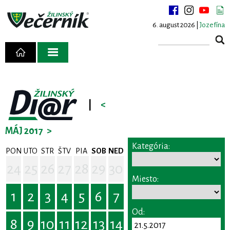
6. august 2026 |
Jozefína
|
<
MÁJ 2017
>
Kategória:
PON
UTO
STR
ŠTV
PIA
SOB
NED
24
25
26
27
28
29
30
Miesto:
1
2
3
4
5
6
7
Od:
8
9
10
11
12
13
14