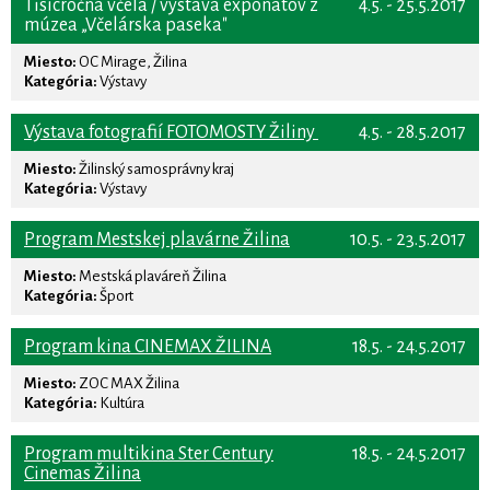
Tisícročná včela / výstava exponátov z
4.5. - 25.5.2017
múzea „Včelárska paseka"
Miesto:
OC Mirage, Žilina
Kategória:
Výstavy
Výstava fotografií FOTOMOSTY Žiliny
4.5. - 28.5.2017
Miesto:
Žilinský samosprávny kraj
Kategória:
Výstavy
Program Mestskej plavárne Žilina
10.5. - 23.5.2017
Miesto:
Mestská plaváreň Žilina
Kategória:
Šport
Program kina CINEMAX ŽILINA
18.5. - 24.5.2017
Miesto:
ZOC MAX Žilina
Kategória:
Kultúra
Program multikina Ster Century
18.5. - 24.5.2017
Cinemas Žilina