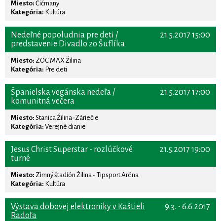
Miesto:
Čičmany
Kategória:
Kultúra
Nedeľné popoludnia pre deti /
21.5.2017 15:00
predstavenie Divadlo zo Šuflíka
Miesto:
ZOC MAX Žilina
Kategória:
Pre deti
Španielska vegánska nedeľa /
21.5.2017 17:00
komunitná večera
Miesto:
Stanica Žilina-Záriečie
Kategória:
Verejné dianie
Jesus Christ Superstar - rozlúčkové
21.5.2017 19:00
turné
Miesto:
Zimný štadión Žilina - Tipsport Aréna
Kategória:
Kultúra
Výstava dobovej elektroniky v Kaštieli
9.3. - 6.6.2017
Radoľa