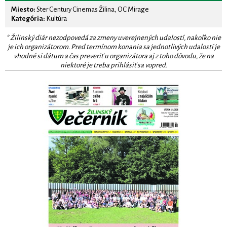
Miesto:
Ster Century Cinemas Žilina, OC Mirage
Kategória:
Kultúra
* Žilinský diár nezodpovedá za zmeny uverejnených udalostí, nakoľko nie
je ich organizátorom. Pred termínom konania sa jednotlivých udalostí je
vhodné si dátum a čas preveriť u organizátora aj z toho dôvodu, že na
niektoré je treba prihlásiť sa vopred.