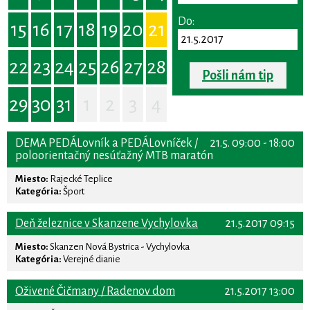
Do:
15
16
17
18
19
20
21
22
23
24
25
26
27
28
Pošli nám tip
29
30
31
1
2
3
4
DEMA PEDÁLovník a PEDÁLovníček /
21.5. 09:00 - 18:00
poloorientačný nesúťažný MTB maratón
Miesto:
Rajecké Teplice
Kategória:
Šport
Deň železnice v Skanzene Vychylovka
21.5.2017 09:15
Miesto:
Skanzen Nová Bystrica - Vychylovka
Kategória:
Verejné dianie
Oživené Čičmany / Radenov dom
21.5.2017 13:00