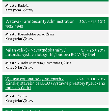
Miesto:
Radoľa
Kategória:
Výstavy
Výstava - Farm Security Administration
20.3. - 31.5.2017
1935 -1943
Miesto:
Rosenfeldov palác, Žilina
Kategória:
Výstavy
Milan Veliký - Nevratné okamihy /
3.4. - 26.5.2017
autorská výstava fotografií / budova BC, Veľký Diel
Miesto:
Žilinská univerzita, Univerzitná 1, Žilina
Kategória:
Výstavy
Výstava exponátov vytvorených z
26.4. - 20.10.2017
dánskej stavebnice LEGO / výstavné priestory Kysuckého
múzea v Čadci
Miesto:
Čadca
Kategória:
Výstavy