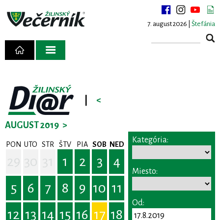
7. august 2026 |
Štefánia
|
<
AUGUST 2019
>
Kategória:
PON
UTO
STR
ŠTV
PIA
SOB
NED
29
30
31
1
2
3
4
Miesto:
5
6
7
8
9
10
11
Od:
12
13
14
15
16
17
18