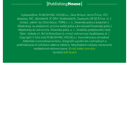
Vydavateľsťvo: PUBLISHING HOUSE a.s., Jána Milca 6, 010 01 Žilina, IČO:
46495959, DIČ: 2820016078, IČ DPH: SK2820016078, Zapísané v OR SR Žilina: vl. č.
10764/L, oddiel: Sa | Distribúcia: TOPAS, s. r. o., Slovenská pošta a kolportéri |
Objednávky na predplatné: prijíma každá pošta a doručovateľ Slovenskej pošty |
Objednávky do zahraničia: Slovenská pošta, a. s., Stredisko predplatného tlače,
Nám. slobody 27, 810 05 Bratislava 15, e-mail:
zahranicna.tlac@slposta.sk
. |
Copyright © 2012-2026 PUBLISHING HOUSE a.s. Autorské práva vyhradené.
Akékoľvek rozmnožovanie textu, fotografií a grafov len s výhradným a
predchádzajúcim súhlasom vedenia redakcie. Nevyžiadané rukopisy nevraciame,
neobjednané nehonorujeme.
Etický kódex novinára
Vyrobilo
Soft Studio