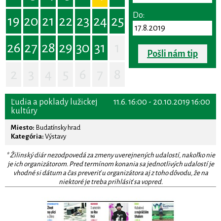
Do:
19
20
21
22
23
24
25
26
27
28
29
30
31
1
Pošli nám tip
2
3
4
5
6
7
8
Ľudia a poklady lužickej
11.6. 16:00 - 20.10.2019 16:00
kultúry
Miesto:
Budatínsky hrad
Kategória:
Výstavy
* Žilinský diár nezodpovedá za zmeny uverejnených udalostí, nakoľko nie
je ich organizátorom. Pred termínom konania sa jednotlivých udalostí je
vhodné si dátum a čas preveriť u organizátora aj z toho dôvodu, že na
niektoré je treba prihlásiť sa vopred.