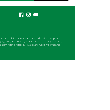
| Distribúcia: TOPAS, s. r. o., Slovenská pošta a kolportéri |
27, 810 05 Bratislava 15, e-mail:
zahranicna.tlac@slposta.sk
. |
hlasom vedenia redakcie. Nevyžiadané rukopisy nevraciame,