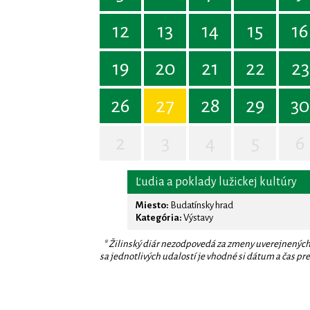
12
13
14
15
16
19
20
21
22
23
26
27
28
29
30
2
3
4
5
6
Ľudia a poklady lužickej kultúry
Miesto:
Budatínsky hrad
Kategória:
Výstavy
* Žilinský diár nezodpovedá za zmeny uverejnených
sa jednotlivých udalostí je vhodné si dátum a čas prev