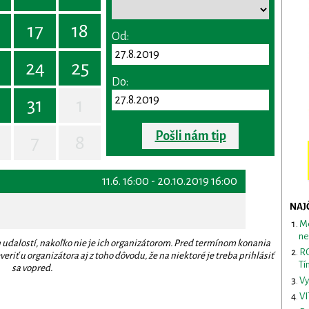
17
18
Od:
24
25
Do:
31
1
Pošli nám tip
7
8
11.6. 16:00 - 20.10.2019 16:00
NAJ
Me
ne
 udalostí, nakoľko nie je ich organizátorom. Pred termínom konania
RO
eriť u organizátora aj z toho dôvodu, že na niektoré je treba prihlásiť
Tí
sa vopred.
Vy
VI