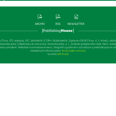
ARCHÍV
RSS
NEWSLETTER
lina, IČO: 46495959, DIČ: 2820016078, IČ DPH: SK2820016078, Zapísané v OR SR Žilina: vl. č. 10764/L, oddiel: Sa 
ovenskej pošty | Objednávky do zahraničia: Slovenská pošta, a. s., Stredisko predplatného tlače, Nám. slobody 
va vyhradené. Akékoľvek rozmnožovanie textu, fotografií a grafov len s výhradným a predchádzajúcim sú
neobjednané nehonorujeme.
Etický kódex novinára
Vyrobilo
Soft Studio