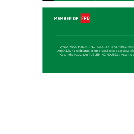
Vydavateľsťvo: PUBLISHING HOUSE a.s., Jána Milca 6, 010 01 Ži
Objednávky na predplatné: prijíma každá pošta a doručovateľ Sl
Copyright © 2012-2026 PUBLISHING HOUSE a.s. Autorské prá