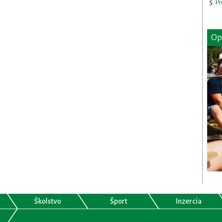
Pr
Op
Školstvo
Šport
Inzercia