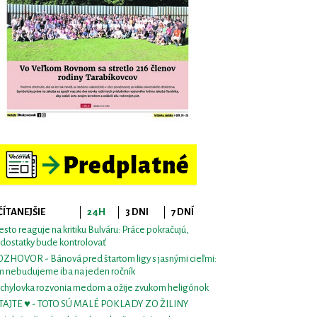
ČÍTANEJŠIE
24H
3 DNI
7 DNÍ
sto reaguje na kritiku Bulváru: Práce pokračujú,
dostatky bude kontrolovať
ZHOVOR - Bánová pred štartom ligy s jasnými cieľmi:
m nebudujeme iba na jeden ročník
chylovka rozvonia medom a ožije zvukom heligónok
TAJTE ♥ - TOTO SÚ MALÉ POKLADY ZO ŽILINY