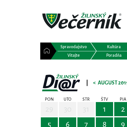
Spravodajstvo
Kultúra
Vitajte
Poradňa
|
<
AUGUST 201
PON
UTO
STR
ŠTV
PIA
29
30
31
1
2
5
6
7
8
9