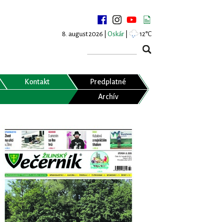
8. august 2026 |
Oskár
|
12°C
Kontakt
Predplatné
Archív