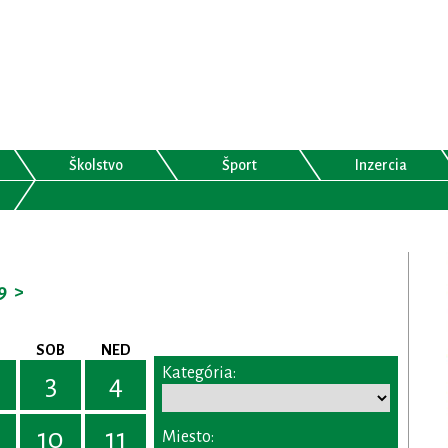
Školstvo
Šport
Inzercia
9
>
SOB
NED
Kategória:
3
4
10
11
Miesto: