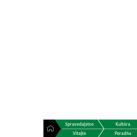
Spravodajstvo
Kultúra
Vitajte
Poradňa