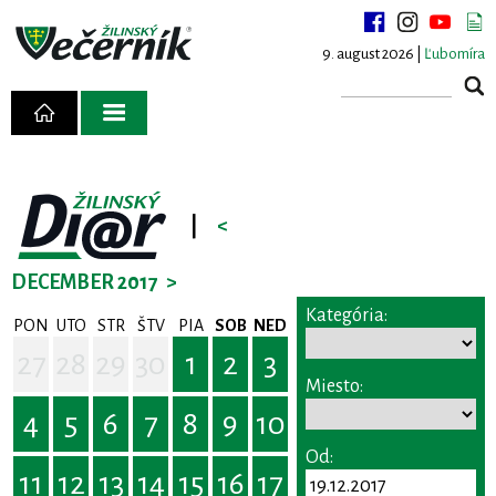
9. august 2026 |
Ľubomíra
|
<
DECEMBER 2017
>
Kategória:
PON
UTO
STR
ŠTV
PIA
SOB
NED
27
28
29
30
1
2
3
Miesto:
4
5
6
7
8
9
10
Od:
11
12
13
14
15
16
17