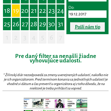
Do:
18
19
20
21
22
23
24
25
26
27
28
29
30
31
Pošli nám tip
1
2
3
4
5
6
7
Pre daný filter sa nenašli žiadne
vyhovujúce udalosti.
* Žilinský diár nezodpovedá za zmeny uverejnených udalostí, nakoľko nie
je ich organizátorom. Pred termínom konania sa jednotlivých udalostí je
vhodné si dátum a čas preveriť u organizátora aj z toho dôvodu, že na
niektoré je treba prihlásiť sa vopred.