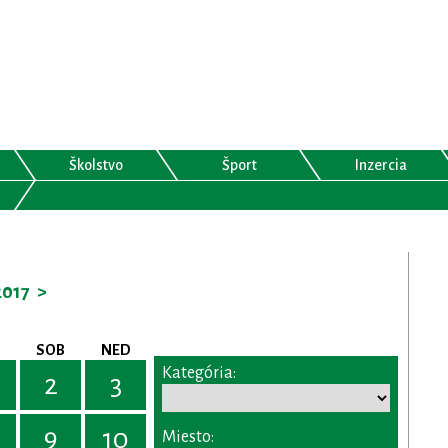
Školstvo
Šport
Inzercia
017
>
SOB
NED
Kategória:
2
3
9
10
Miesto: