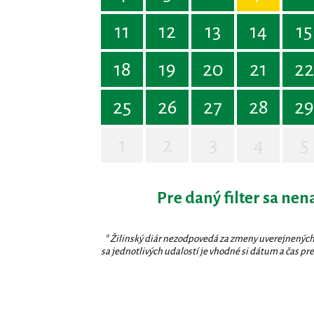
11
12
13
14
15
18
19
20
21
22
25
26
27
28
29
1
2
3
4
5
Pre daný filter sa nen
* Žilinský diár nezodpovedá za zmeny uverejnených
sa jednotlivých udalostí je vhodné si dátum a čas prev