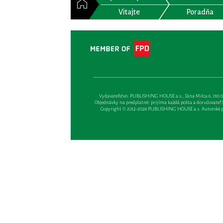
Vitajte
Poradňa
Vydavateľsťvo: PUBLISHING HOUSE a.s., Jána Milca 6, 010 01 Ži
Objednávky na predplatné: prijíma každá pošta a doručovateľ Sl
Copyright © 2012-2026 PUBLISHING HOUSE a.s. Autorské prá