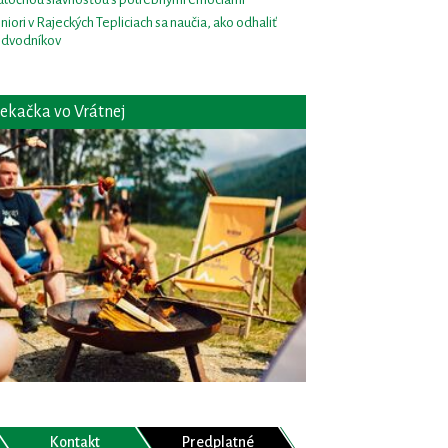
niori v Rajeckých Tepliciach sa naučia, ako odhaliť
dvodníkov
ekačka vo Vrátnej
Kontakt
Predplatné