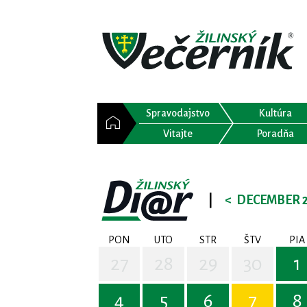
Spravodajstvo
Kultúra
Vitajte
Poradňa
|
<
DECEMBER 2
PON
UTO
STR
ŠTV
PIA
27
28
29
30
1
4
5
6
7
8