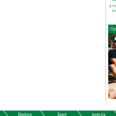
Se
po
Op
Školstvo
Šport
Inzercia