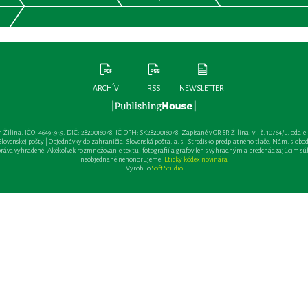
ARCHÍV
RSS
NEWSLETTER
lina, IČO: 46495959, DIČ: 2820016078, IČ DPH: SK2820016078, Zapísané v OR SR Žilina: vl. č. 10764/L, oddiel: Sa 
ovenskej pošty | Objednávky do zahraničia: Slovenská pošta, a. s., Stredisko predplatného tlače, Nám. slobody 
va vyhradené. Akékoľvek rozmnožovanie textu, fotografií a grafov len s výhradným a predchádzajúcim sú
neobjednané nehonorujeme.
Etický kódex novinára
Vyrobilo
Soft Studio