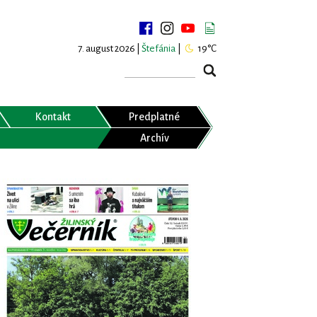
7. august 2026 |
Štefánia
|
19°C
Kontakt
Predplatné
Archív