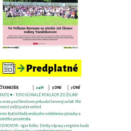
ČÍTANEJŠIE
24H
3 DNI
7 DNÍ
TAJTE ♥ - TOTO SÚ MALÉ POKLADY ZO ŽILINY
 ceste pod Strečnom pribudol červený asfalt. Má
môcť znížiť počet nehôd
sto Bytča hľadá vedúceho oddelenia výstavby a
votného prostredia
ZHOVOR – Igor Krško: Derby zápasy v regióne budú
utočnou slávnosťou s potrebnými emóciami