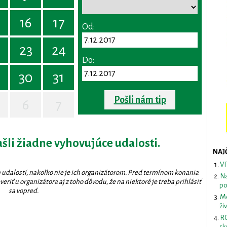
16
17
Od:
23
24
Do:
30
31
Pošli nám tip
6
7
ašli žiadne vyhovujúce udalosti.
NAJ
VI
 udalostí, nakoľko nie je ich organizátorom. Pred termínom konania
Na
eriť u organizátora aj z toho dôvodu, že na niektoré je treba prihlásiť
po
sa vopred.
Me
ži
RO
sk