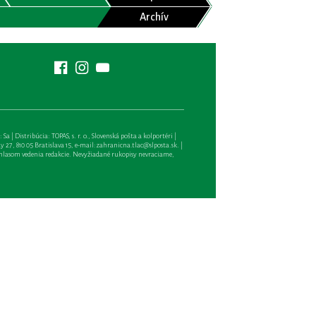
Archív
| Distribúcia: TOPAS, s. r. o., Slovenská pošta a kolportéri |
27, 810 05 Bratislava 15, e-mail:
zahranicna.tlac@slposta.sk
. |
hlasom vedenia redakcie. Nevyžiadané rukopisy nevraciame,