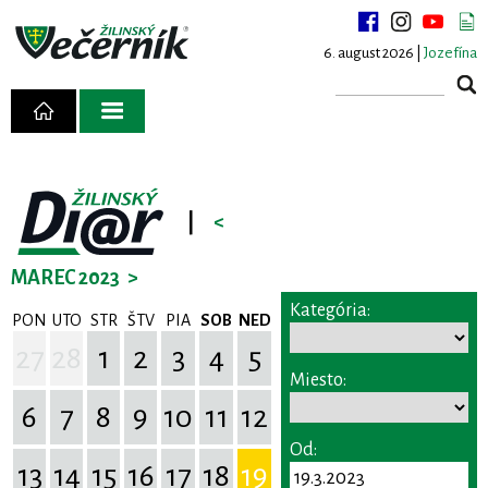
6. august 2026 |
Jozefína
|
<
MAREC 2023
>
Kategória:
PON
UTO
STR
ŠTV
PIA
SOB
NED
27
28
1
2
3
4
5
Miesto:
6
7
8
9
10
11
12
Od:
13
14
15
16
17
18
19