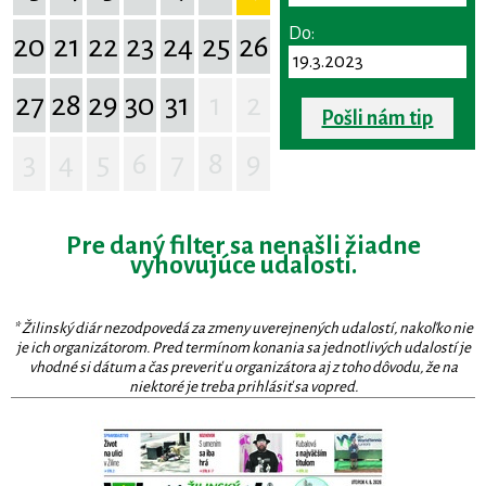
Do:
20
21
22
23
24
25
26
27
28
29
30
31
1
2
Pošli nám tip
3
4
5
6
7
8
9
Pre daný filter sa nenašli žiadne
vyhovujúce udalosti.
* Žilinský diár nezodpovedá za zmeny uverejnených udalostí, nakoľko nie
je ich organizátorom. Pred termínom konania sa jednotlivých udalostí je
vhodné si dátum a čas preveriť u organizátora aj z toho dôvodu, že na
niektoré je treba prihlásiť sa vopred.