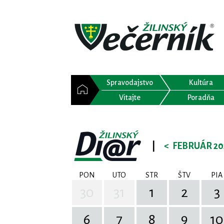
Spravodajstvo
Kultúra
Vitajte
Poradňa
|
<
FEBRUÁR 20
PON
UTO
STR
ŠTV
PIA
30
31
1
2
3
6
7
8
9
10