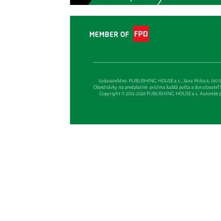
Vydavateľsťvo: PUBLISHING HOUSE a.s., Jána Milca 6, 010 01 Ži
Objednávky na predplatné: prijíma každá pošta a doručovateľ Sl
Copyright © 2012-2026 PUBLISHING HOUSE a.s. Autorské prá