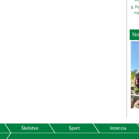
Po
na
No
Školstvo
Šport
Inzercia