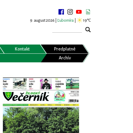
9. august 2026 |
Ľubomíra
|
19°C
Kontakt
Predplatné
Archív