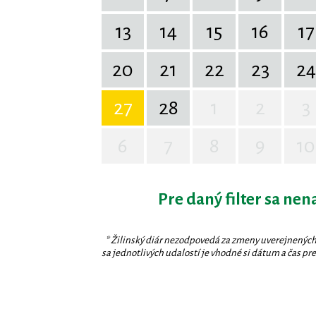
13
14
15
16
17
20
21
22
23
24
27
28
1
2
3
6
7
8
9
10
Pre daný filter sa nen
* Žilinský diár nezodpovedá za zmeny uverejnených
sa jednotlivých udalostí je vhodné si dátum a čas prev