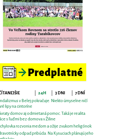
ČÍTANEJŠIE
24H
3 DNI
7 DNÍ
ndalizmus v Belej pokračuje. Niekto úmyselne ničí
aré lipy na cintoríne
vraty domov aj odmietaná pomoc. Taká je realita
áce s ľuďmi bez domova v Žiline
chylovka rozvonia medom a ožije zvukom heligónok
ravotnícky odpad pribúda. Na Kysuciach plánujú jeho
erilizáciu