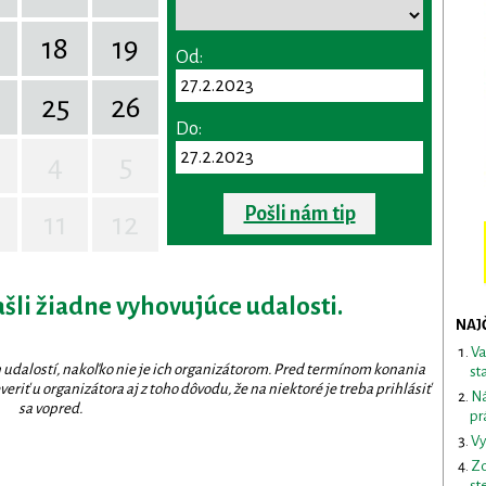
18
19
Od:
25
26
Do:
4
5
Pošli nám tip
11
12
ašli žiadne vyhovujúce udalosti.
NAJ
Va
 udalostí, nakoľko nie je ich organizátorom. Pred termínom konania
st
eriť u organizátora aj z toho dôvodu, že na niektoré je treba prihlásiť
Ná
sa vopred.
pr
Vy
Zd
st