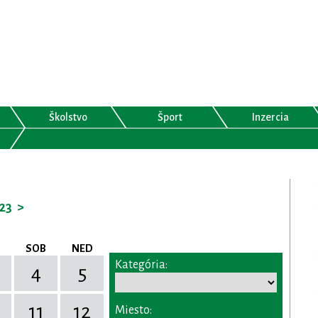
Školstvo
Šport
Inzercia
23
>
SOB
NED
Kategória:
4
5
11
12
Miesto: