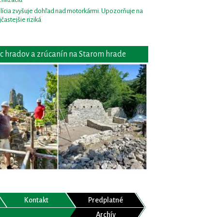
lícia zvyšuje dohľad nad motorkármi. Upozorňuje na
jčastejšie riziká
c hradov a zrúcanín na Starom hrade
Kontakt
Predplatné
Archív