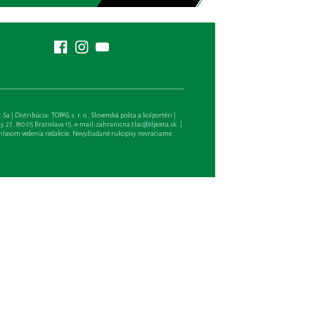
| Distribúcia: TOPAS, s. r. o., Slovenská pošta a kolportéri |
27, 810 05 Bratislava 15, e-mail:
zahranicna.tlac@slposta.sk
. |
hlasom vedenia redakcie. Nevyžiadané rukopisy nevraciame,