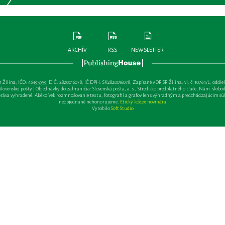
ARCHÍV
RSS
NEWSLETTER
lina, IČO: 46495959, DIČ: 2820016078, IČ DPH: SK2820016078, Zapísané v OR SR Žilina: vl. č. 10764/L, oddiel: Sa 
ovenskej pošty | Objednávky do zahraničia: Slovenská pošta, a. s., Stredisko predplatného tlače, Nám. slobody 
va vyhradené. Akékoľvek rozmnožovanie textu, fotografií a grafov len s výhradným a predchádzajúcim sú
neobjednané nehonorujeme.
Etický kódex novinára
Vyrobilo
Soft Studio