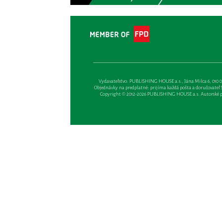
Vydavateľsťvo: PUBLISHING HOUSE a.s., Jána Milca 6, 010 01 Ži
Objednávky na predplatné: prijíma každá pošta a doručovateľ Sl
Copyright © 2012-2026 PUBLISHING HOUSE a.s. Autorské prá