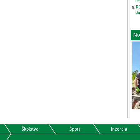
RO
sk
No
Školstvo
Šport
Inzercia