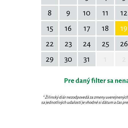
8
9
10
11
12
15
16
17
18
19
22
23
24
25
26
29
30
31
1
2
Pre daný filter sa nen
* Žilinský diár nezodpovedá za zmeny uverejnených
sa jednotlivých udalostí je vhodné si dátum a čas prev