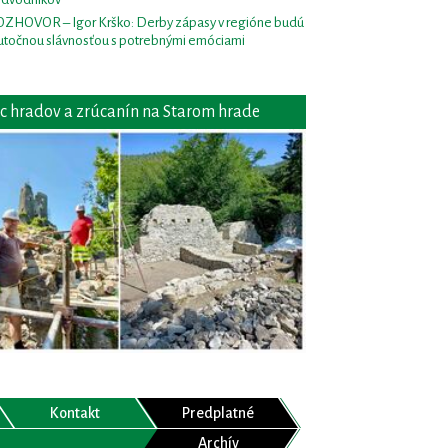
ZHOVOR – Igor Krško: Derby zápasy v regióne budú
utočnou slávnosťou s potrebnými emóciami
c hradov a zrúcanín na Starom hrade
Kontakt
Predplatné
Archív