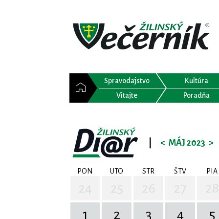
Spravodajstvo
Kultúra
Vitajte
Poradňa
|
<
MÁJ 2023
>
PON
UTO
STR
ŠTV
PIA
24
25
26
27
28
1
2
3
4
5