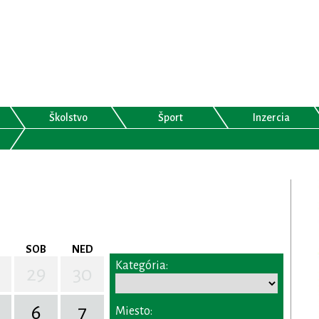
Školstvo
Šport
Inzercia
SOB
NED
Kategória:
29
30
6
7
Miesto: