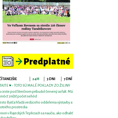
ČÍTANEJŠIE
24H
3 DNI
7 DNÍ
TAJTE ♥ - TOTO SÚ MALÉ POKLADY ZO ŽILINY
 ceste pod Strečnom pribudol červený asfalt. Má
môcť znížiť počet nehôd
sto Bytča hľadá vedúceho oddelenia výstavby a
votného prostredia
niori v Rajeckých Tepliciach sa naučia, ako odhaliť
dvodníkov