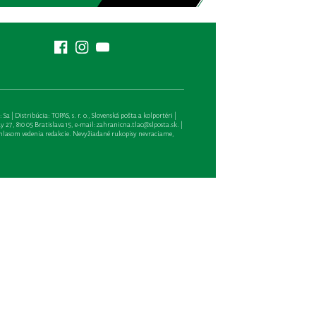
| Distribúcia: TOPAS, s. r. o., Slovenská pošta a kolportéri |
27, 810 05 Bratislava 15, e-mail:
zahranicna.tlac@slposta.sk
. |
hlasom vedenia redakcie. Nevyžiadané rukopisy nevraciame,