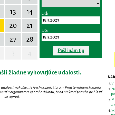
13
14
Od:
20
21
Do:
27
28
Pošli nám tip
3
4
ašli žiadne vyhovujúce udalosti.
NAJ
VI
 udalostí, nakoľko nie je ich organizátorom. Pred termínom konania
Na
eriť u organizátora aj z toho dôvodu, že na niektoré je treba prihlásiť
po
sa vopred.
Me
ži
Se
po