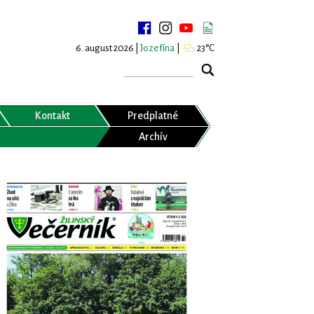
6. august 2026 |
Jozefína
|
23°C
Kontakt
Predplatné
Archív