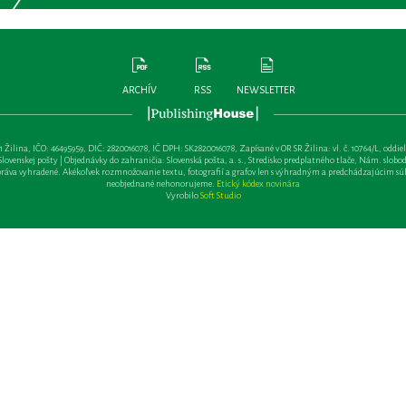
ARCHÍV
RSS
NEWSLETTER
lina, IČO: 46495959, DIČ: 2820016078, IČ DPH: SK2820016078, Zapísané v OR SR Žilina: vl. č. 10764/L, oddiel: Sa 
ovenskej pošty | Objednávky do zahraničia: Slovenská pošta, a. s., Stredisko predplatného tlače, Nám. slobody 
va vyhradené. Akékoľvek rozmnožovanie textu, fotografií a grafov len s výhradným a predchádzajúcim sú
neobjednané nehonorujeme.
Etický kódex novinára
Vyrobilo
Soft Studio